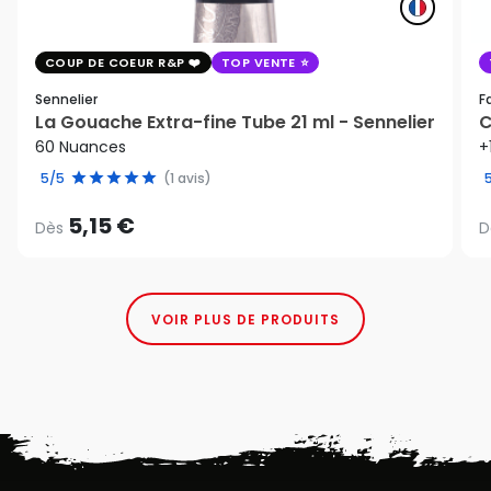
COUP DE COEUR R&P
TOP VENTE
Sennelier
F
La Gouache Extra-fine Tube 21 ml - Sennelier
C
60 Nuances
+
5/5
(1 avis)
5,15 €
Dès
D
VOIR PLUS DE PRODUITS