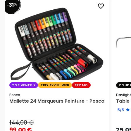
31
%
favorite_border
-
TOP VENTE
PRIX EXCLU WEB
PROMO
COUP 
Posca
Dayligh
Mallette 24 Marqueurs Peinture - Posca
Table 
5/5
144,00 €
99,00 €
75,0