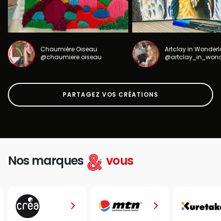
Chaumière Oiseau
Artclay in Wonder
@chaumiere.oiseau
@artclay_in_won
PARTAGEZ VOS CRÉATIONS
Nos marques
vous