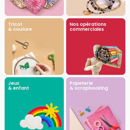
Tricot
Nos opérations
& couture
commerciales
Jeux
Papeterie
& enfant
& scrapbooking