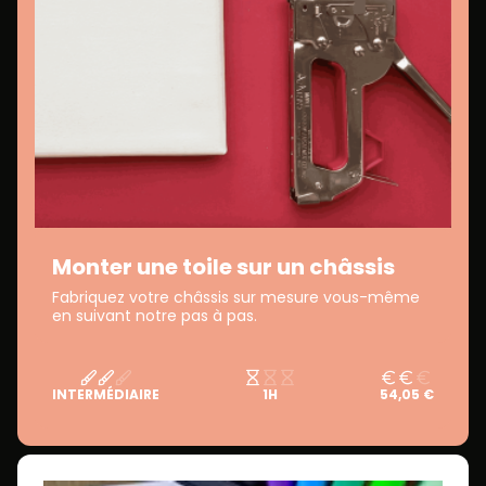
Monter une toile sur un châssis
Fabriquez votre châssis sur mesure vous-même
en suivant notre pas à pas.
INTERMÉDIAIRE
1H
54,05 €