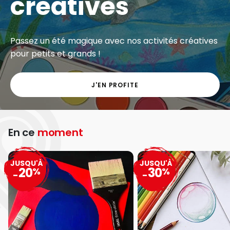
créatives
Passez un été magique avec nos activités créatives
pour petits et grands !
J'EN PROFITE
En ce
moment
JUSQU'À
JUSQU'À
20
30
%
%
-
-