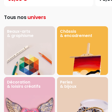
Tous nos
univers
Beaux-arts
Châssis
& graphisme
& encadrement
Décoration
Perles
& loisirs créatifs
& bijoux