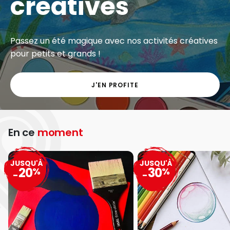
créatives
Passez un été magique avec nos activités créatives
pour petits et grands !
J'EN PROFITE
En ce
moment
JUSQU'À
JUSQU'À
20
30
%
%
-
-