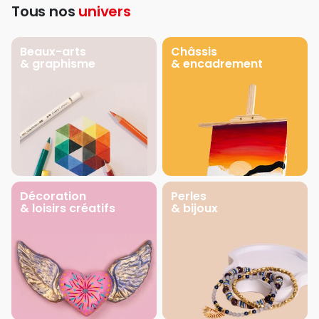
Tous nos
univers
Beaux-arts
Châssis
& graphisme
& encadrement
Décoration
Perles
& loisirs créatifs
& bijoux