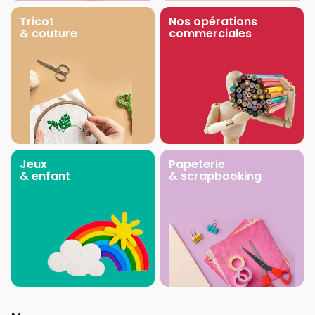
Tricot
Nos opérations
& couture
commerciales
Jeux
Papeterie
& enfant
& scrapbooking