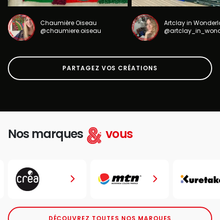
Chaumière Oiseau
Artclay in Wonder
@chaumiere.oiseau
@artclay_in_won
PARTAGEZ VOS CRÉATIONS
Nos marques
vous
DÉCOUVREZ TOUTES NOS MARQUES