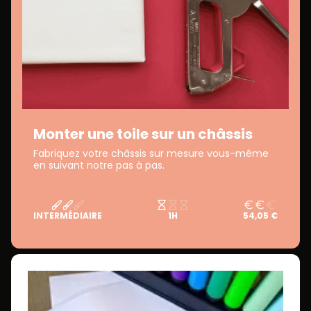
Monter une toile sur un châssis
Fabriquez votre châssis sur mesure vous-même
en suivant notre pas à pas.
INTERMÉDIAIRE
1H
54,05 €