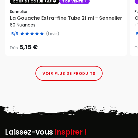
COUP DE COEUR R&P
TOP VENTE
Sennelier
F
La Gouache Extra-fine Tube 21 ml - Sennelier
C
60 Nuances
+
5/5
(1 avis)
5,15 €
Dès
D
VOIR PLUS DE PRODUITS
Laissez-vous
inspirer !