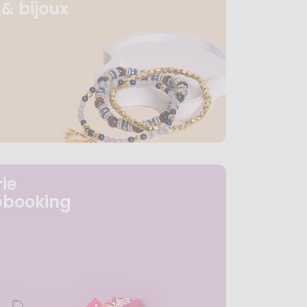
& bijoux
ie
pbooking