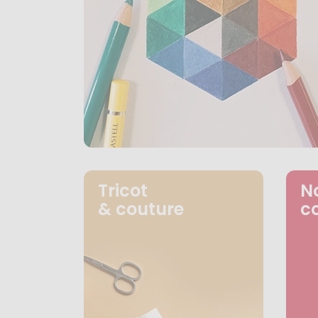
Tricot
N
& couture
c