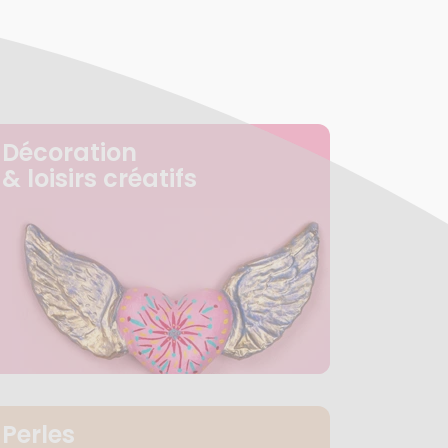
Décoration
& loisirs créatifs
Perles