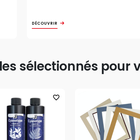
DÉCOUVRIR
s sélectionnés pour v
favorite_border