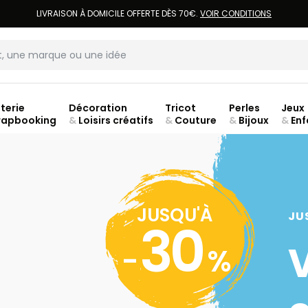
LIVRAISON À DOMICILE OFFERTE DÈS 70€.
VOIR CONDITIONS
terie
Décoration
Tricot
Perles
Jeux
rapbooking
&
Loisirs créatifs
&
Couture
&
Bijoux
&
Enf
Fer
JUSQU'À
JU
30
-
%