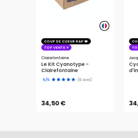
COUP DE COEUR R&P
CO
TOP VENTE
TO
Clairefontaine
Jacq
Le Kit Cyanotype -
Cya
Clairefontaine
d'i
pho
5/5
(6 avis)
34,50 €
34
AJOUTER AU PANIER
34,50 €
34