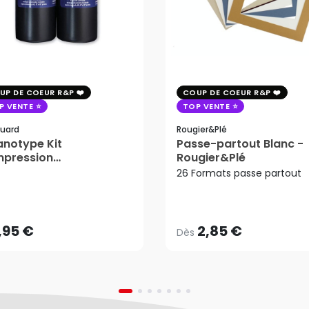
UP DE COEUR R&P
COUP DE COEUR R&P
P VENTE
TOP VENTE
uard
Rougier&plé
notype Kit
Passe-partout Blanc -
mpression
Rougier&Plé
tosensible - Jacquard
26 Formats passe partout
2,85 €
Dès
,95 €
AJOUTER AU PANIER
,95 €
2,85 €
Dès