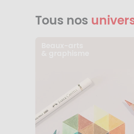
Tous nos
univer
Beaux-arts
& graphisme