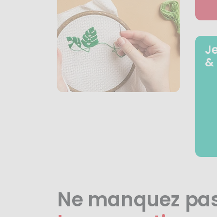
J
&
Ne manquez pa