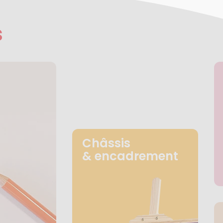
s
Châssis
& encadrement