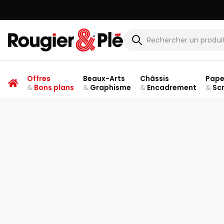
Rougier & Plé
Offres
Beaux-Arts
Châssis
Pape
&
Bons plans
&
Graphisme
&
Encadrement
&
Sc