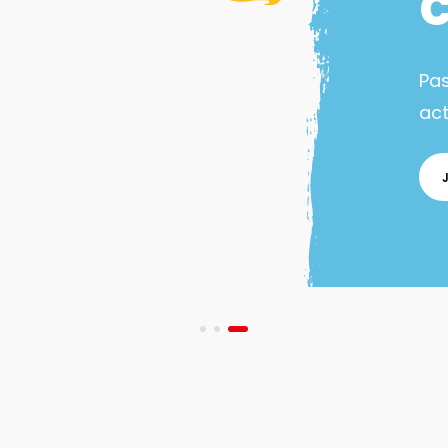
Pa
act