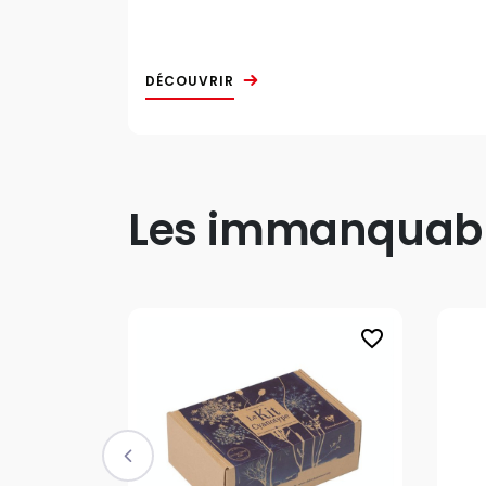
DÉCOUVRIR
Les immanquable
favorite_border