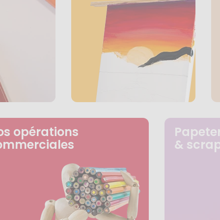
os opérations
Papeter
ommerciales
& scra