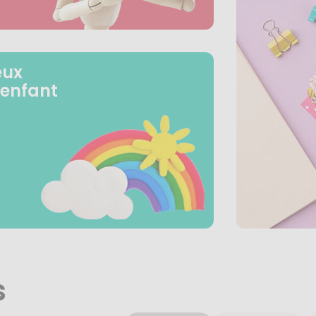
eux
 enfant
s