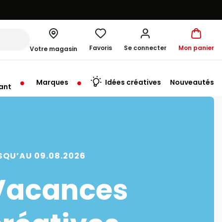
Favoris
Se connecter
Mon panier
Votre magasin
Marques
Idées créatives
Nouveautés
ant
me à 19:30
SQU’AU 09.08.2026
Vacances