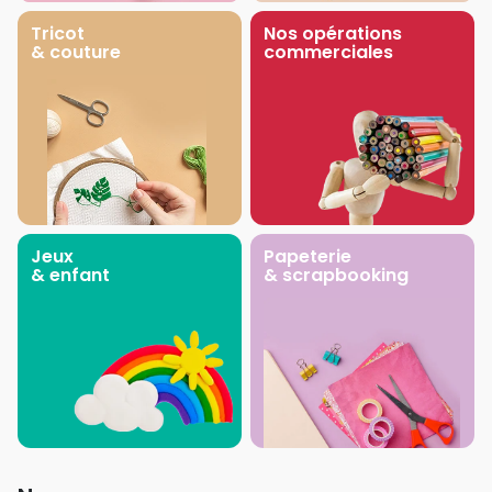
Tricot
Nos opérations
& couture
commerciales
Jeux
Papeterie
& enfant
& scrapbooking