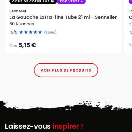
COUP DE COEUR R&P
TOP VENTE
Sennelier
F
La Gouache Extra-fine Tube 21 ml - Sennelier
C
60 Nuances
+
5/5
(1 avis)
5,15 €
Dès
D
VOIR PLUS DE PRODUITS
Laissez-vous
inspirer !