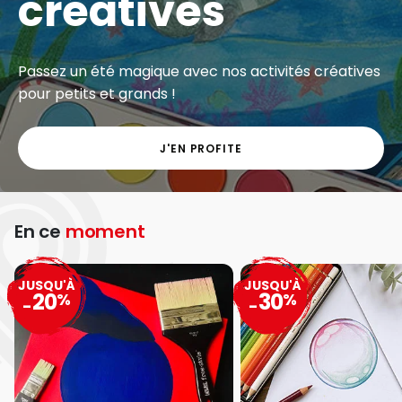
créatives
Passez un été magique avec nos activités créatives
pour petits et grands !
J'EN PROFITE
En ce
moment
JUSQU'À
JUSQU'À
20
30
%
%
-
-