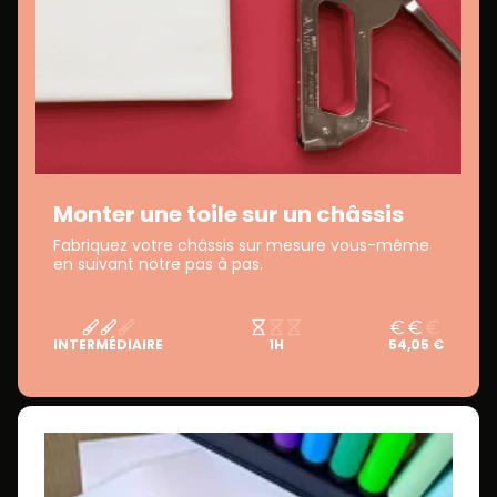
Monter une toile sur un châssis
Fabriquez votre châssis sur mesure vous-même
en suivant notre pas à pas.
INTERMÉDIAIRE
1H
54,05 €