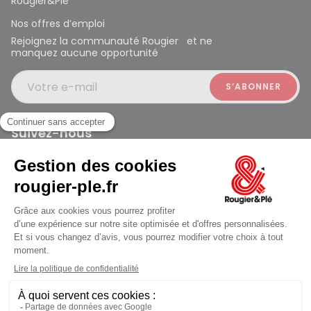
Rougier&Plé
Nos offres d’emploi
Rejoignez la communauté Rougier et ne
manquez aucune opportunité
Votre e-mail
Suivez-nous
Rougier et Plé 2024 Copyright
jusqu'au Samedi à 09:30
Mentions légales
Conditions générales des ventes