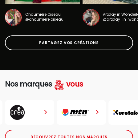
Chaumière Oiseau
Artclay in Wonder
@chaumiere.oiseau
@artclay_in_won
PARTAGEZ VOS CRÉATIONS
Nos marques
vous
DÉCOUVREZ TOUTES NOS MARQUES