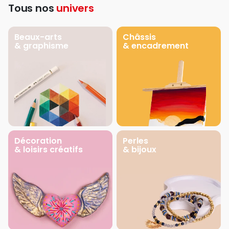
Tous nos
univers
Beaux-arts
Châssis
& graphisme
& encadrement
Décoration
Perles
& loisirs créatifs
& bijoux