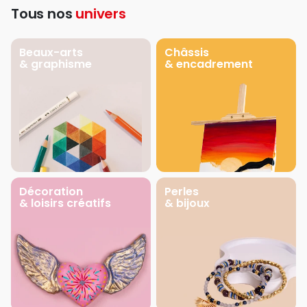
Tous nos
univers
Beaux-arts
Châssis
& graphisme
& encadrement
Décoration
Perles
& loisirs créatifs
& bijoux