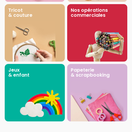
Tricot
Nos opérations
& couture
commerciales
Jeux
Papeterie
& enfant
& scrapbooking