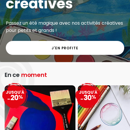
créatives
Passez un été magique avec nos activités créatives
pour petits et grands !
J'EN PROFITE
En ce
moment
JUSQU'À
JUSQU'À
20
30
%
%
-
-