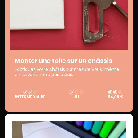
Monter une toile sur un châssis
Fabriquez votre châssis sur mesure vous-même
en suivant notre pas à pas.
INTERMÉDIAIRE
1H
54,05 €