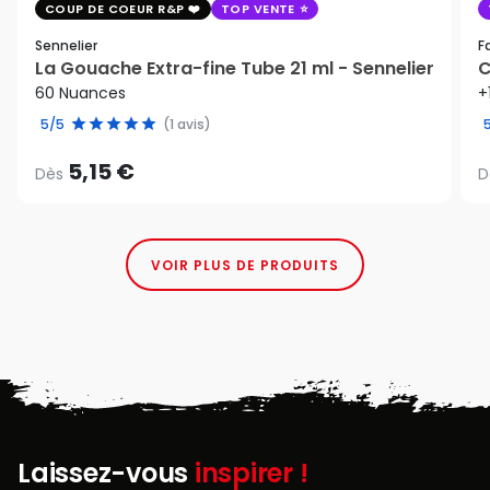
COUP DE COEUR R&P
TOP VENTE
Sennelier
F
La Gouache Extra-fine Tube 21 ml - Sennelier
C
60 Nuances
+
5/5
(1 avis)
5,15 €
Dès
D
VOIR PLUS DE PRODUITS
Laissez-vous
inspirer !