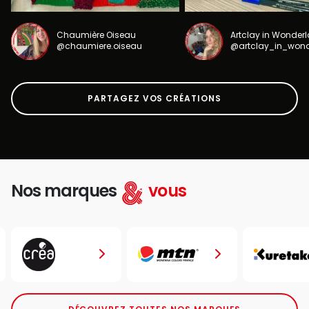
Chaumière Oiseau
Artclay in Wonder
@chaumiere.oiseau
@artclay_in_won
PARTAGEZ VOS CRÉATIONS
Nos marques
vous