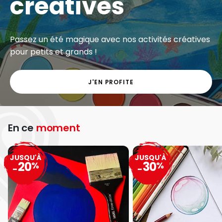
créatives
Passez un été magique avec nos activités créatives
pour petits et grands !
J'EN PROFITE
En ce
moment
JUSQU'À
JUSQU'À
20
30
%
%
-
-