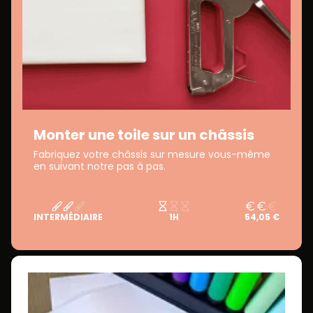
Monter une toile sur un châssis
Fabriquez votre châssis sur mesure vous-même
en suivant notre pas à pas.
INTERMÉDIAIRE
1H
54,05 €