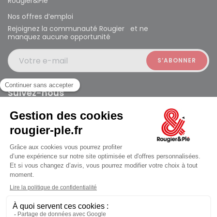
Rougier&Plé
Nos offres d’emploi
Rejoignez la communauté Rougier et ne
manquez aucune opportunité
Votre e-mail
Suivez-nous
Rougier et Plé 2024 Copyright
jusqu'au Samedi à 09:30
Mentions légales
Conditions générales des ventes