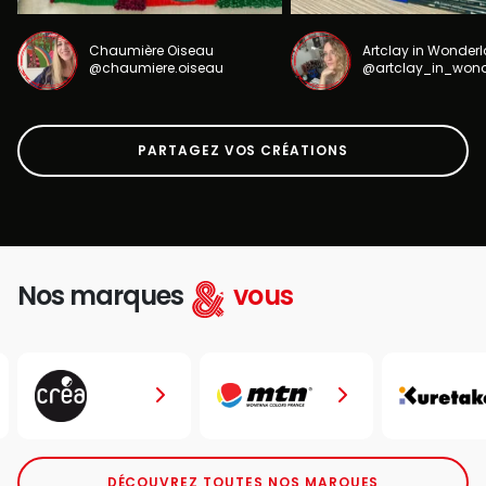
Chaumière Oiseau
Artclay in Wonder
@chaumiere.oiseau
@artclay_in_won
PARTAGEZ VOS CRÉATIONS
Nos marques
vous
DÉCOUVREZ TOUTES NOS MARQUES