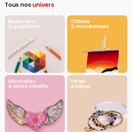
Tous nos
univers
Beaux-arts
Châssis
& graphisme
& encadrement
Décoration
Perles
& loisirs créatifs
& bijoux