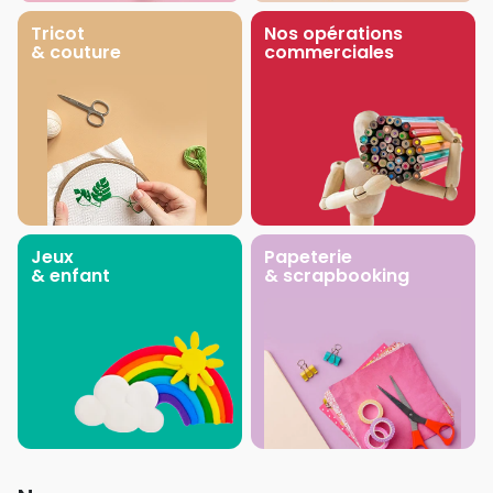
Tricot
Nos opérations
& couture
commerciales
Jeux
Papeterie
& enfant
& scrapbooking