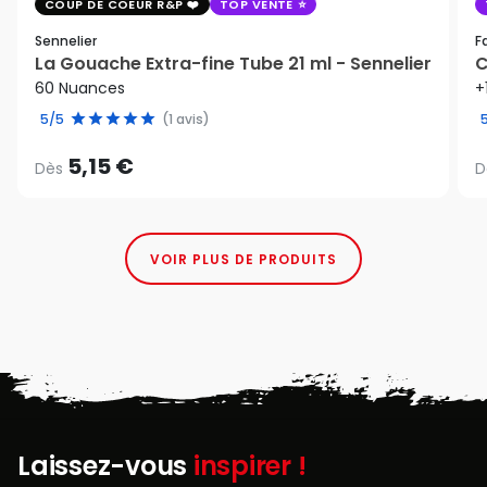
COUP DE COEUR R&P
TOP VENTE
Sennelier
F
La Gouache Extra-fine Tube 21 ml - Sennelier
C
60 Nuances
+
5/5
(1 avis)
5,15 €
Dès
D
VOIR PLUS DE PRODUITS
Laissez-vous
inspirer !