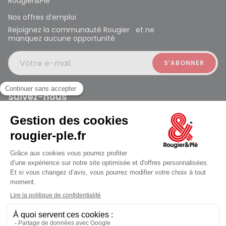
Rougier&Plé
Nos offres d’emploi
Rejoignez la communauté Rougier et ne
manquez aucune opportunité
Votre e-mail
Suivez-nous
Rougier et Plé 2024 Copyright
jusqu'au Samedi à 10:00
Mentions légales
Conditions générales des ventes