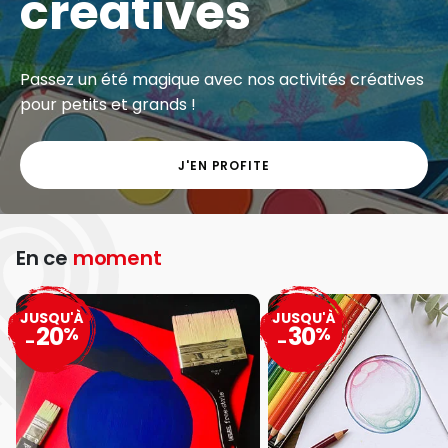
créatives
Passez un été magique avec nos activités créatives
pour petits et grands !
J'EN PROFITE
En ce
moment
JUSQU'À
JUSQU'À
20
30
%
%
-
-