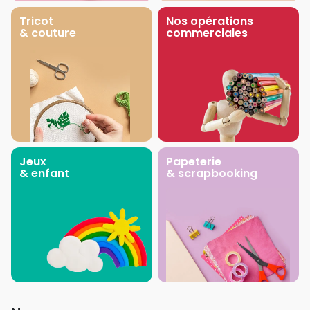
Tricot
Nos opérations
& couture
commerciales
Jeux
Papeterie
& enfant
& scrapbooking