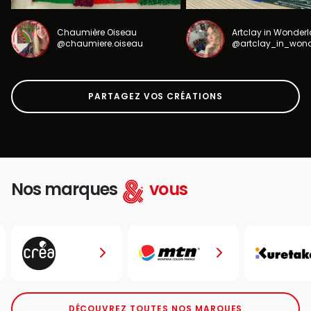
Chaumière Oiseau
Artclay in Wonder
@chaumiere.oiseau
@artclay_in_won
PARTAGEZ VOS CRÉATIONS
Nos marques
vous
DÉCOUVREZ TOUTES NOS MARQUES