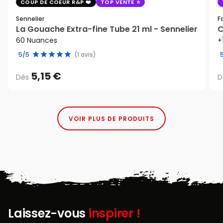
COUP DE COEUR R&P
TOP VENTE
Sennelier
F
La Gouache Extra-fine Tube 21 ml - Sennelier
C
60 Nuances
+
5/5
(1 avis)
5,15 €
Dès
D
VOIR PLUS DE PRODUITS
Laissez-vous
inspirer !