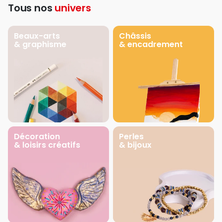
Tous nos
univers
Beaux-arts
Châssis
& graphisme
& encadrement
Décoration
Perles
& loisirs créatifs
& bijoux