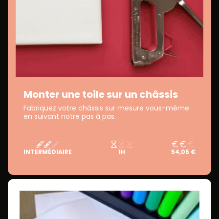
Monter une toile sur un châssis
Fabriquez votre châssis sur mesure vous-même
en suivant notre pas à pas.
INTERMÉDIAIRE
1H
54,05 €