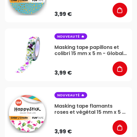
3,99 €
favorite_border
NOUVEAUTÉ
Masking tape papillons et
colibri 15 mm x 5 m - Global
Gift
3,99 €
favorite_border
NOUVEAUTÉ
Masking tape flamants
roses et végétal 15 mm x 5 m
- Global Gift
3,99 €