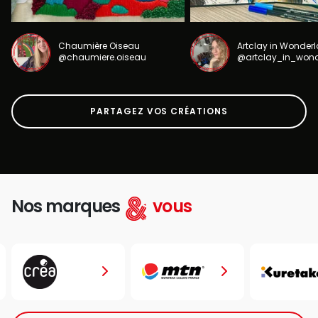
Chaumière Oiseau
Artclay in Wonder
@chaumiere.oiseau
@artclay_in_won
PARTAGEZ VOS CRÉATIONS
Nos marques
vous