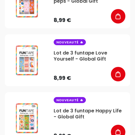
peps - Global Gift
8,99 €
favorite_border
NOUVEAUTÉ
Lot de 3 funtape Love
Yourself - Global Gift
8,99 €
favorite_border
NOUVEAUTÉ
Lot de 3 funtape Happy Life
- Global Gift