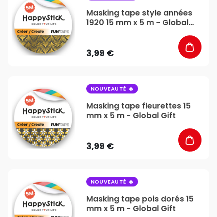
Masking tape style années
1920 15 mm x 5 m - Global
Gift
3,99 €
favorite_border
NOUVEAUTÉ
Masking tape fleurettes 15
mm x 5 m - Global Gift
3,99 €
favorite_border
NOUVEAUTÉ
Masking tape pois dorés 15
mm x 5 m - Global Gift