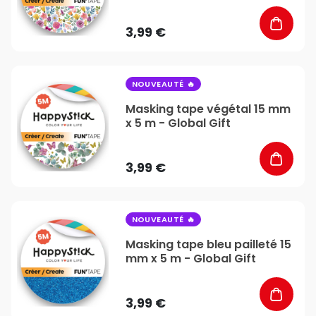
3,99 €
favorite_border
NOUVEAUTÉ
Masking tape végétal 15 mm
x 5 m - Global Gift
3,99 €
favorite_border
NOUVEAUTÉ
Masking tape bleu pailleté 15
mm x 5 m - Global Gift
3,99 €