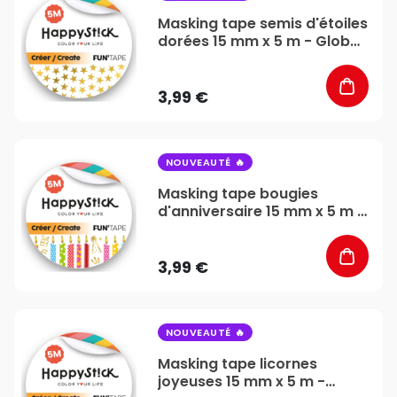
Masking tape semis d'étoiles
dorées 15 mm x 5 m - Global
Gift
3,99 €
favorite_border
NOUVEAUTÉ
Masking tape bougies
d'anniversaire 15 mm x 5 m -
Global Gift
3,99 €
favorite_border
NOUVEAUTÉ
Masking tape licornes
joyeuses 15 mm x 5 m -