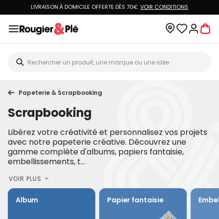
LIVRAISON À DOMICILE OFFERTE DÈS 70€.
VOIR CONDITIONS
Papeterie & Scrapbooking
Scrapbooking
Libérez votre créativité et personnalisez vos projets
avec notre papeterie créative. Découvrez une
gamme complète d'albums, papiers fantaisie,
embellissements, t...
VOIR PLUS
Album
Papier fantaisie
Embel