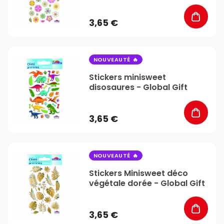
3,65 €
favorite_border
NOUVEAUTÉ
Stickers minisweet
disosaures - Global Gift
3,65 €
favorite_border
NOUVEAUTÉ
Stickers Minisweet déco
végétale dorée - Global Gift
3,65 €