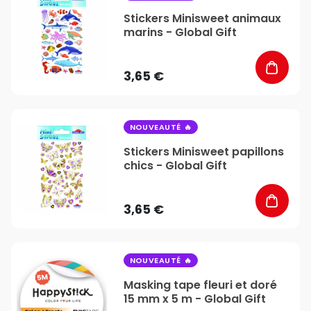
Stickers Minisweet animaux
marins - Global Gift
3,65 €
favorite_border
NOUVEAUTÉ
Stickers Minisweet papillons
chics - Global Gift
3,65 €
favorite_border
NOUVEAUTÉ
Masking tape fleuri et doré
15 mm x 5 m - Global Gift