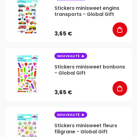
Stickers minisweet engins
transports - Global Gift
3,65 €
favorite_border
NOUVEAUTÉ
Stickers minisweet bonbons
- Global Gift
3,65 €
favorite_border
NOUVEAUTÉ
Stickers minisweet fleurs
filigrane - Global Gift