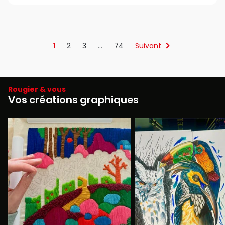
1
2
3
…
74
Suivant
Rougier & vous
Vos créations graphiques