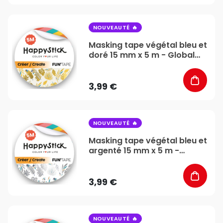
favorite_border
NOUVEAUTÉ
Masking tape végétal bleu et
doré 15 mm x 5 m - Global
Gift
3,99 €
favorite_border
NOUVEAUTÉ
Masking tape végétal bleu et
argenté 15 mm x 5 m -
Global Gift
3,99 €
favorite_border
NOUVEAUTÉ