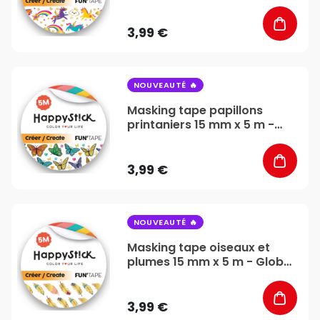
Global Gift
3,99 €
favorite_border
NOUVEAUTÉ
Masking tape papillons
printaniers 15 mm x 5 m -
Global Gift
3,99 €
favorite_border
NOUVEAUTÉ
Masking tape oiseaux et
plumes 15 mm x 5 m - Global
Gift
3,99 €