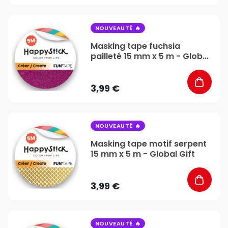
favorite_border
NOUVEAUTÉ
Masking tape fuchsia
pailleté 15 mm x 5 m - Global
Gift
3,99 €
favorite_border
NOUVEAUTÉ
Masking tape motif serpent
15 mm x 5 m - Global Gift
3,99 €
favorite_border
NOUVEAUTÉ