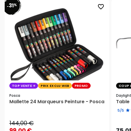
31
%
favorite_border
-
TOP VENTE
PRIX EXCLU WEB
PROMO
COUP 
Posca
Dayligh
Mallette 24 Marqueurs Peinture - Posca
Table 
5/5
144,00 €
99,00 €
75,0