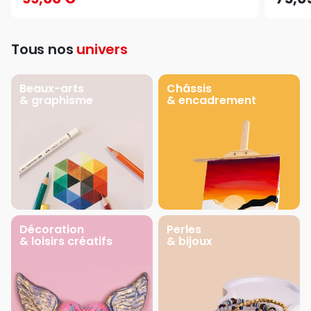
Tous nos
univers
Beaux-arts
Châssis
& graphisme
& encadrement
Décoration
Perles
& loisirs créatifs
& bijoux