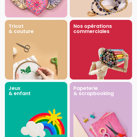
Tricot
Nos opérations
& couture
commerciales
Jeux
Papeterie
& enfant
& scrapbooking