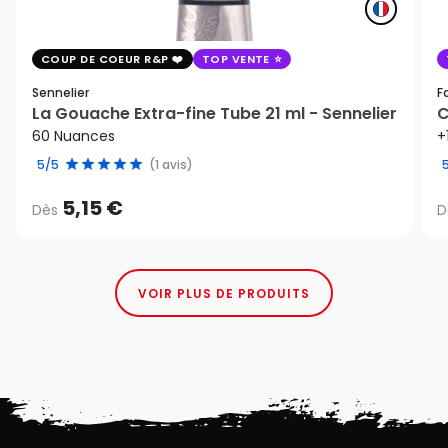
COUP DE COEUR R&P
TOP VENTE
Sennelier
F
La Gouache Extra-fine Tube 21 ml - Sennelier
C
60 Nuances
+
5/5
(1 avis)
5,15 €
Dès
D
VOIR PLUS DE PRODUITS