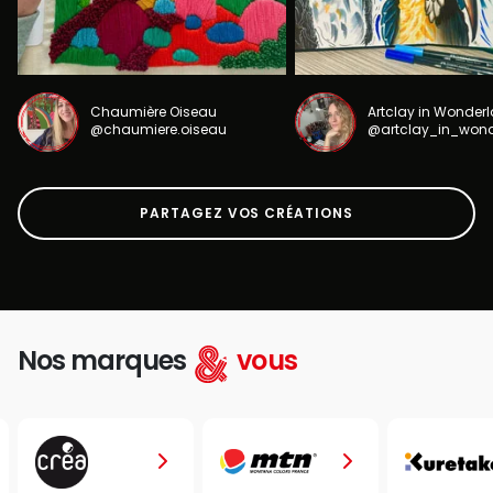
Chaumière Oiseau
Artclay in Wonder
@chaumiere.oiseau
@artclay_in_won
PARTAGEZ VOS CRÉATIONS
Nos marques
vous