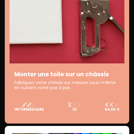
Monter une toile sur un châssis
Fabriquez votre châssis sur mesure vous-même
en suivant notre pas à pas.
INTERMÉDIAIRE
1H
54,05 €