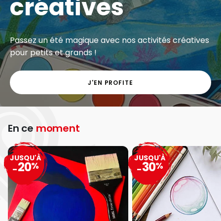
créatives
Passez un été magique avec nos activités créatives
pour petits et grands !
J'EN PROFITE
En ce
moment
JUSQU'À
JUSQU'À
20
30
%
%
-
-