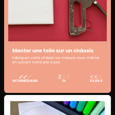
Monter une toile sur un châssis
Fabriquez votre châssis sur mesure vous-même
en suivant notre pas à pas.
INTERMÉDIAIRE
1H
54,05 €