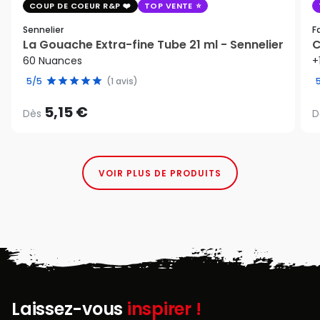
COUP DE COEUR R&P
TOP VENTE
Sennelier
F
La Gouache Extra-fine Tube 21 ml - Sennelier
C
60 Nuances
+
5/5
(1 avis)
5,15 €
Dès
D
VOIR PLUS DE PRODUITS
Laissez-vous
inspirer !