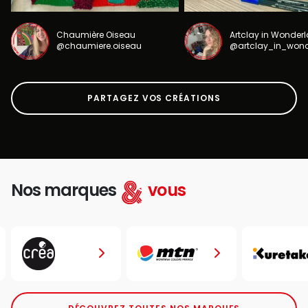
Chaumière Oiseau
Artclay in Wonder
@chaumiere.oiseau
@artclay_in_won
PARTAGEZ VOS CRÉATIONS
Nos marques
vous