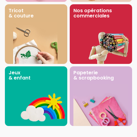
Tricot
Nos opérations
& couture
commerciales
Jeux
Papeterie
& enfant
& scrapbooking