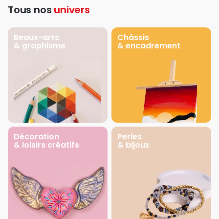
Tous nos
univers
Beaux-arts
Châssis
& graphisme
& encadrement
Décoration
Perles
& loisirs créatifs
& bijoux