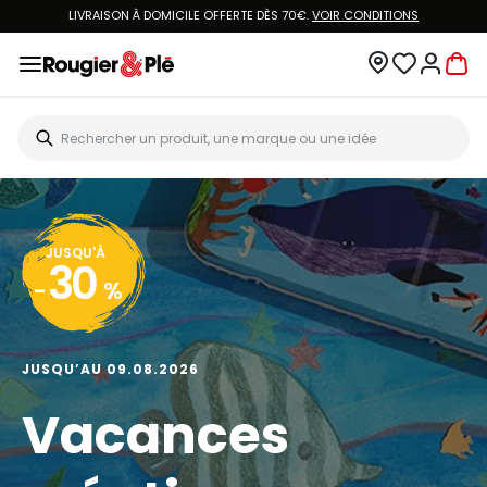
VOUS ÊTES CLIENT ROUGIER&PLÉ ? CRÉEZ UN NOUVEAU MOT DE PASSE ET ACCÉDEZ
À
VOTRE COMPTE.
JUSQU'À
20
-
%
JUSQU’AU 13.08.2026
Big Art