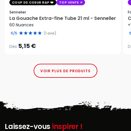
COUP DE COEUR R&P
TOP VENTE
Sennelier
F
La Gouache Extra-fine Tube 21 ml - Sennelier
C
60 Nuances
+
5/5
(1 avis)
5,15 €
Dès
D
VOIR PLUS DE PRODUITS
Laissez-vous
inspirer !