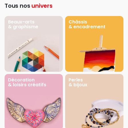
Tous nos
univers
Beaux-arts
Châssis
& graphisme
& encadrement
Décoration
Perles
& loisirs créatifs
& bijoux