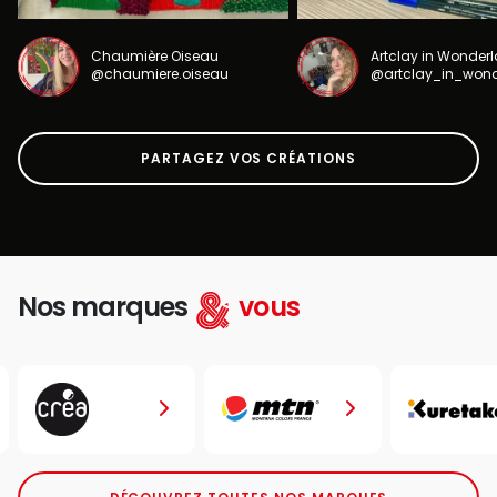
Chaumière Oiseau
Artclay in Wonder
@chaumiere.oiseau
@artclay_in_won
PARTAGEZ VOS CRÉATIONS
Nos marques
vous