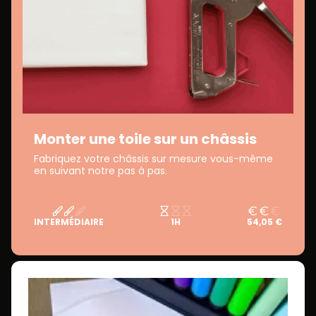
Monter une toile sur un châssis
Fabriquez votre châssis sur mesure vous-même
en suivant notre pas à pas.
INTERMÉDIAIRE
1H
54,05 €