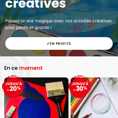
créatives
Passez un été magique avec nos activités créatives
pour petits et grands !
J'EN PROFITE
En ce
moment
JUSQU'À
JUSQU'À
20
30
%
%
-
-