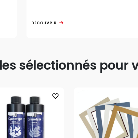
DÉCOUVRIR
s sélectionnés pour v
favorite_border