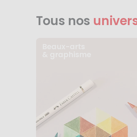
Tous nos
univer
Beaux-arts
& graphisme