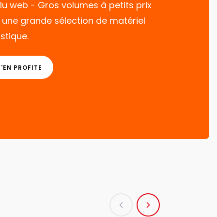
lu web - Gros volumes à petits prix
 une grande sélection de matériel
istique.
J'EN PROFITE