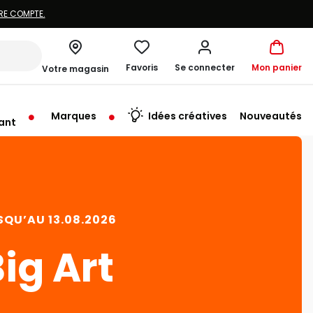
RE COMPTE.
Favoris
Se connecter
Mon panier
Votre magasin
Marques
Idées créatives
Nouveautés
ant
rt à 10:00
SQU’AU 13.08.2026
ig Art