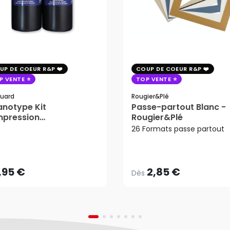
UP DE COEUR R&P
COUP DE COEUR R&P
P VENTE
TOP VENTE
uard
Rougier&plé
notype Kit
Passe-partout Blanc -
mpression
Rougier&Plé
tosensible - Jacquard
26 Formats passe partout
2,85 €
Dès
,95 €
AJOUTER AU PANIER
,95 €
2,85 €
Dès