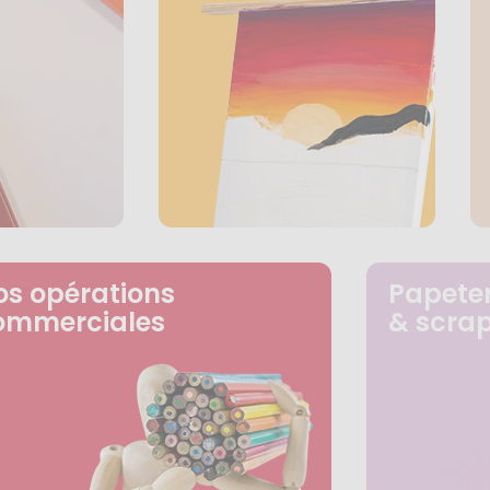
os opérations
Papeter
ommerciales
& scra