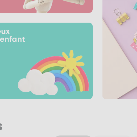
eux
 enfant
s