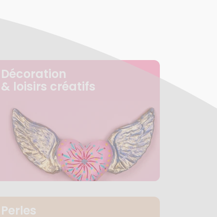
Décoration
& loisirs créatifs
Perles