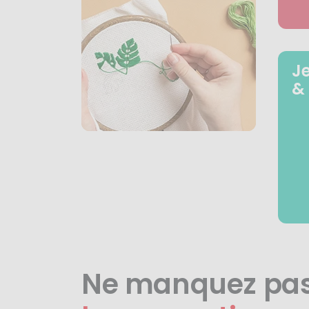
J
&
Ne manquez pa