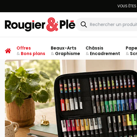
VOUS ÊTES
Rougier & Plé
Offres
Beaux-Arts
Châssis
Pape
&
Bons plans
&
Graphisme
&
Encadrement
&
Sc