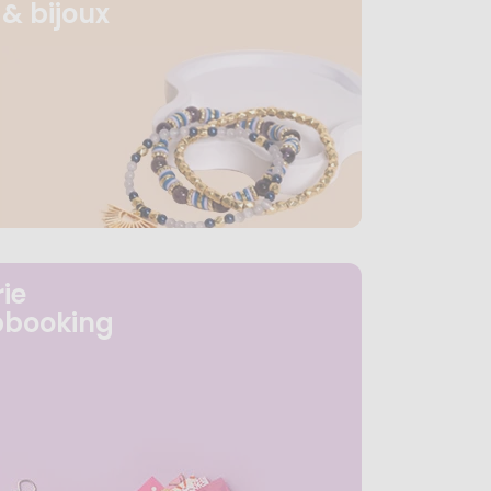
& bijoux
ie
pbooking