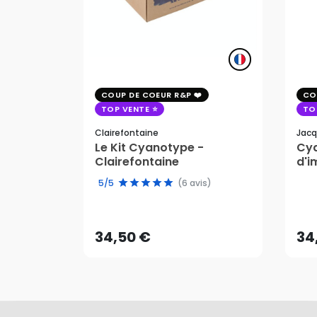
COUP DE COEUR R&P
CO
TOP VENTE
TO
Clairefontaine
Jacq
Le Kit Cyanotype -
Cya
Clairefontaine
d'i
pho
5/5
(6 avis)
34,50 €
34
AJOUTER AU PANIER
34,50 €
34