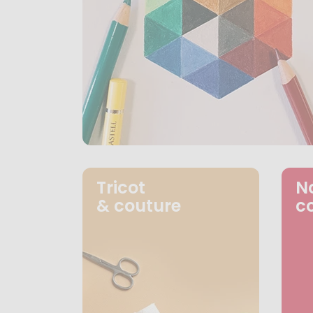
Tricot
N
& couture
c