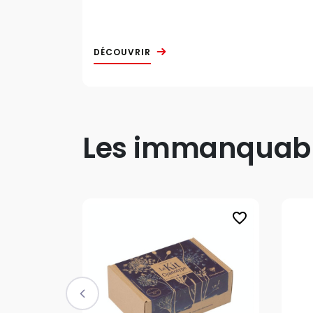
DÉCOUVRIR
Les immanquable
favorite_border