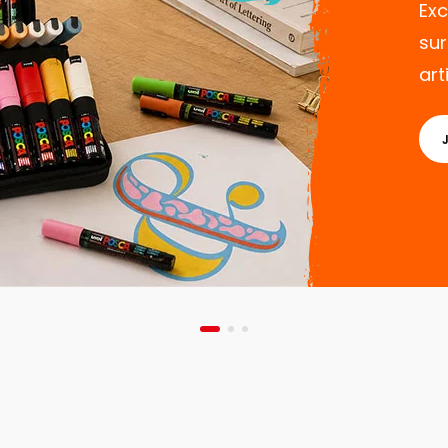
Exc
sur
art