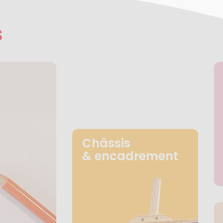
s
Châssis
& encadrement