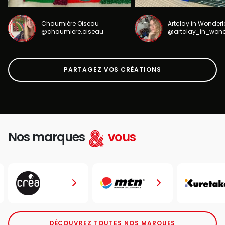
Chaumière Oiseau
Artclay in Wonder
@chaumiere.oiseau
@artclay_in_won
PARTAGEZ VOS CRÉATIONS
Nos marques
vous
DÉCOUVREZ TOUTES NOS MARQUES