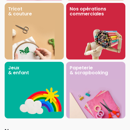
Tricot
Nos opérations
& couture
commerciales
Jeux
Papeterie
& enfant
& scrapbooking