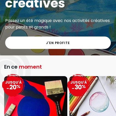
créatives
Passez un été magique avec nos activités créatives
pour petits et grands !
J'EN PROFITE
En ce
moment
JUSQU'À
JUSQU'À
20
30
%
%
-
-