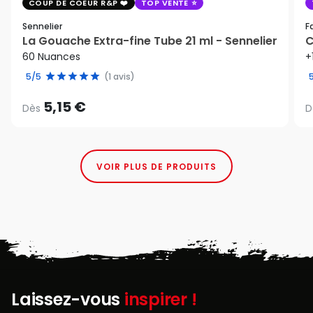
COUP DE COEUR R&P
TOP VENTE
Sennelier
F
La Gouache Extra-fine Tube 21 ml - Sennelier
C
60 Nuances
+
5/5
(1 avis)
5,15 €
Dès
D
VOIR PLUS DE PRODUITS
Laissez-vous
inspirer !