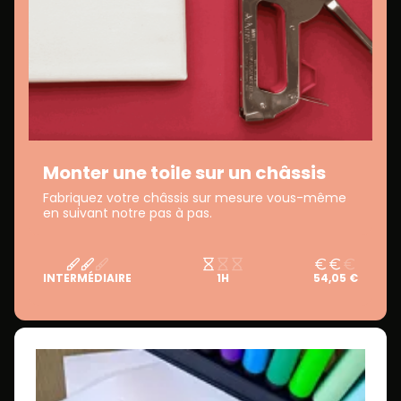
Monter une toile sur un châssis
Fabriquez votre châssis sur mesure vous-même
en suivant notre pas à pas.
INTERMÉDIAIRE
1H
54,05 €