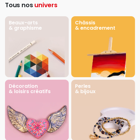
Tous nos
univers
Beaux-arts
Châssis
& graphisme
& encadrement
Décoration
Perles
& loisirs créatifs
& bijoux