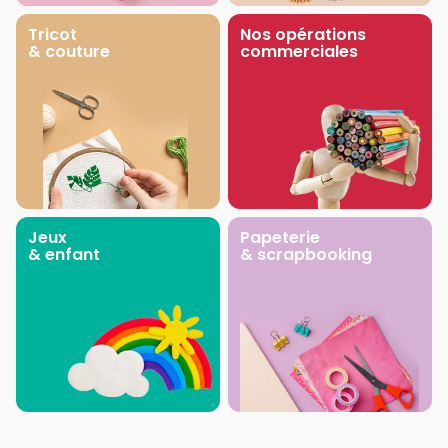
Tricot
Nos opérations
& couture
commerciales
Jeux
Papeterie
& enfant
& scrapbooking