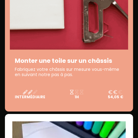
Monter une toile sur un châssis
Fabriquez votre châssis sur mesure vous-même
en suivant notre pas à pas.
INTERMÉDIAIRE
1H
54,05 €