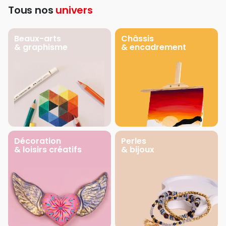
Tous nos
univers
Beaux-arts
Châssis
& graphisme
& encadrement
Décoration
Perles
& loisirs créatifs
& bijoux