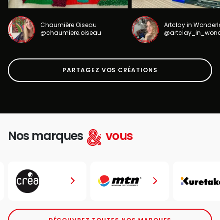
Chaumière Oiseau
Artclay in Wonder
@chaumiere.oiseau
@artclay_in_won
PARTAGEZ VOS CRÉATIONS
Nos marques
vous