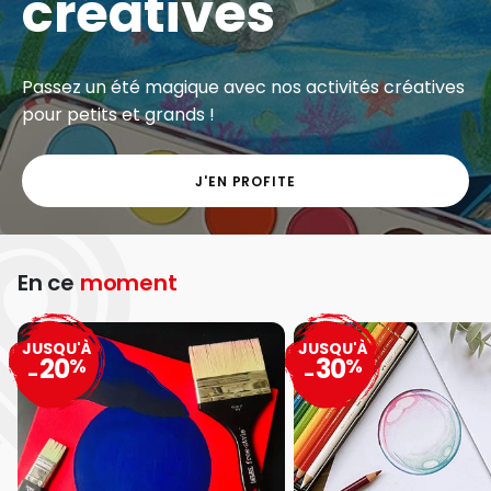
créatives
Passez un été magique avec nos activités créatives
pour petits et grands !
J'EN PROFITE
En ce
moment
JUSQU'À
JUSQU'À
20
30
%
%
-
-