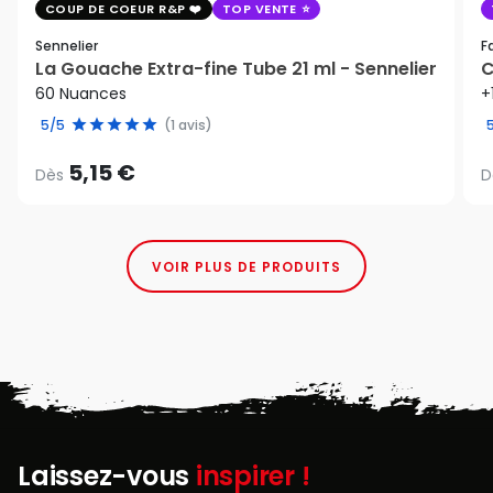
COUP DE COEUR R&P
TOP VENTE
Sennelier
F
La Gouache Extra-fine Tube 21 ml - Sennelier
C
60 Nuances
+
5/5
(1 avis)
5,15 €
Dès
D
VOIR PLUS DE PRODUITS
Laissez-vous
inspirer !