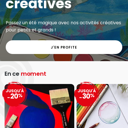
créatives
Passez un été magique avec nos activités créatives
pour petits et grands !
J'EN PROFITE
En ce
moment
JUSQU'À
JUSQU'À
20
30
%
%
-
-