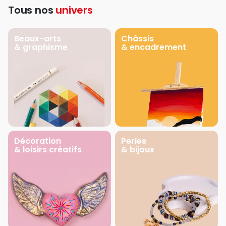
Tous nos
univers
Beaux-arts
Châssis
& graphisme
& encadrement
Décoration
Perles
& loisirs créatifs
& bijoux