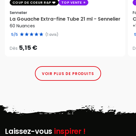
COUP DE COEUR R&P
TOP VENTE
Sennelier
F
La Gouache Extra-fine Tube 21 ml - Sennelier
C
60 Nuances
+
5/5
(1 avis)
5,15 €
Dès
D
VOIR PLUS DE PRODUITS
Laissez-vous
inspirer !