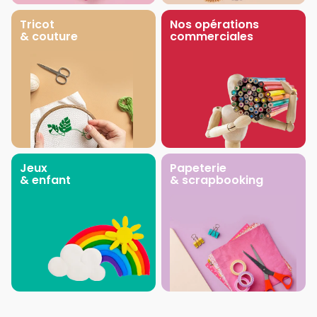
Tricot
Nos opérations
& couture
commerciales
Jeux
Papeterie
& enfant
& scrapbooking