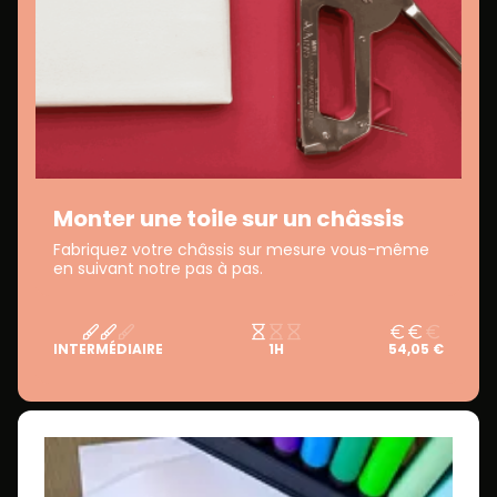
Monter une toile sur un châssis
Fabriquez votre châssis sur mesure vous-même
en suivant notre pas à pas.
INTERMÉDIAIRE
1H
54,05 €