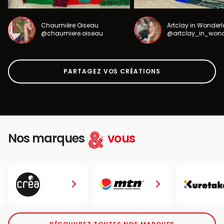
Chaumière Oiseau
Artclay in Wonder
@chaumiere.oiseau
@artclay_in_won
PARTAGEZ VOS CRÉATIONS
Nos marques
vous