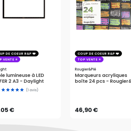
UP DE COEUR R&P
COUP DE COEUR R&P
P VENTE
TOP VENTE
ight
Rougier&plé
le lumineuse à LED
Marqueurs acryliques
ER 2 A3 - Daylight
boîte 24 pcs - Rougier
,05 €
(1 avis)
46,90 €
AJOUTER AU PANIER
,05 €
46,90 €