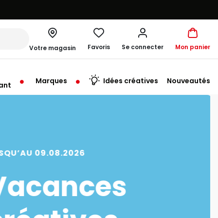
Favoris
Se connecter
Mon panier
Votre magasin
Marques
Idées créatives
Nouveautés
ant
rt à 10:00
SQU’AU 09.08.2026
Vacances