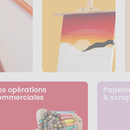
os opérations
Papeter
ommerciales
& scra