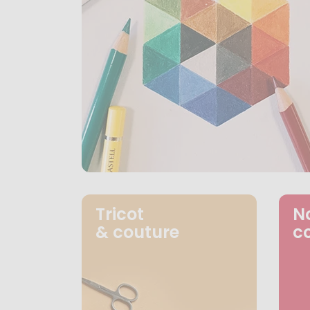
Tricot
N
& couture
c