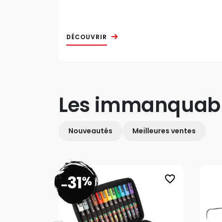
DÉCOUVRIR
Les immanquab
Nouveautés
Meilleures ventes
31
%
favorite_border
-