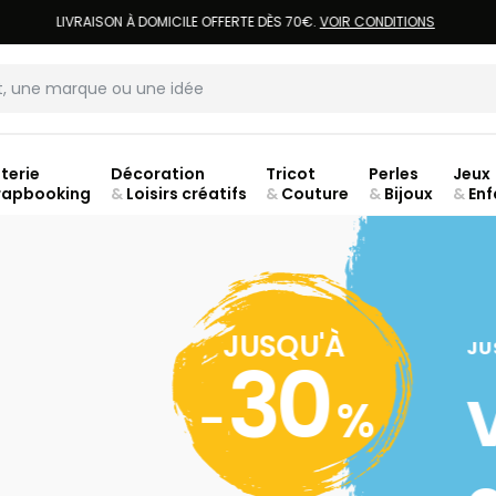
LIVRAISON À DOMICILE OFFERTE DÈS 70€.
VOIR CONDITIONS
terie
Décoration
Tricot
Perles
Jeux
rapbooking
&
Loisirs créatifs
&
Couture
&
Bijoux
&
Enf
ouve
JUSQU'À
JU
30
-
%