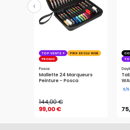
TOP VENTE
PRIX EXCLU WEB
CO
PROMO
TO
Posca
Dayl
Mallette 24 Marqueurs
Tab
144,00 €
Peinture - Posca
WAF
99,00 €
75
5/5
144,00 €
99,00 €
75