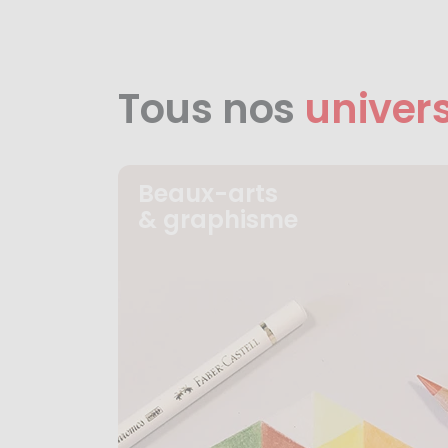
Tous nos
univer
Beaux-arts
& graphisme