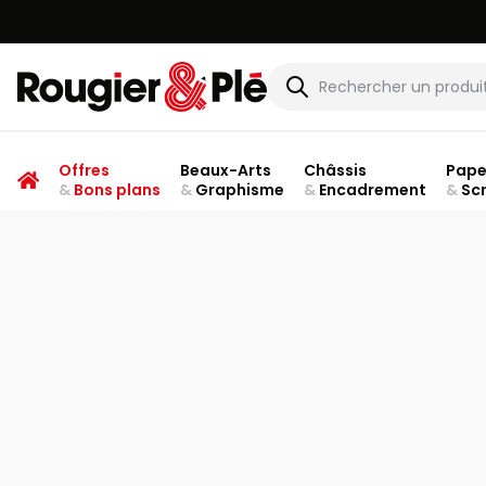
Rougier & Plé
Offres
Beaux-Arts
Châssis
Pape
&
Bons plans
&
Graphisme
&
Encadrement
&
Sc