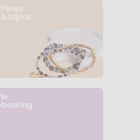
Perles
& bijoux
ie
pbooking