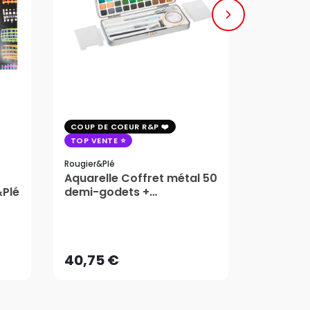
COUP DE COEUR R&P
COUP DE 
TOP VENTE
TOP VENT
Rougier&plé
Milan
Aquarelle Coffret métal 50
Plaque 
&Plé
demi-godets +
Block Vi
accessoires - Rougier&Plé
1,99
5 Formats
Dès
40,75 €
AJOUTER AU PANIER
40,75 €
1,99
Dès