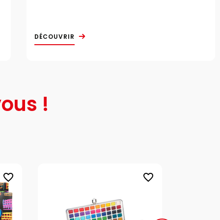
DÉCOUVRIR
ous !
favorite_border
favorite_border