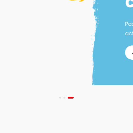
Pa
act