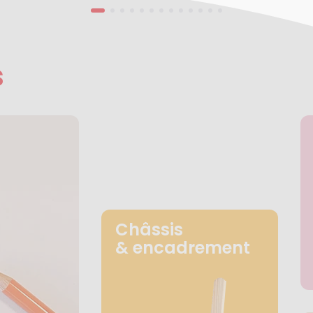
s
Châssis
& encadrement