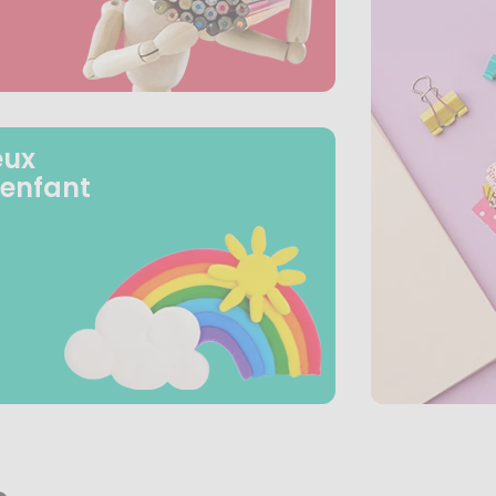
eux
 enfant