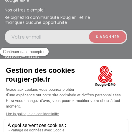
Rougier&Plé
Nos offres d’emploi
Rejoignez la communauté Rougier et ne
manquez aucune opportunité
Votre e-mail
Suivez-nous
Rougier et Plé 2024 Copyright
ouvert à 10:00
Mentions légales
Conditions générales des ventes