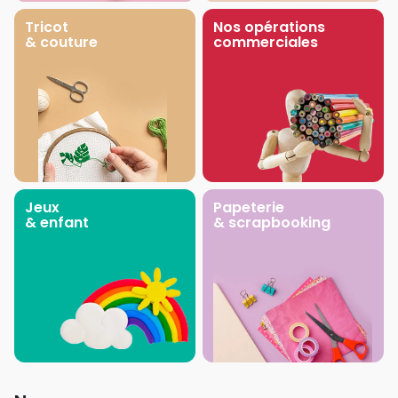
Tricot
Nos opérations
& couture
commerciales
Jeux
Papeterie
& enfant
& scrapbooking