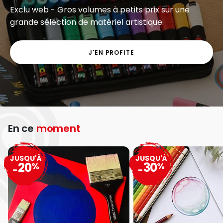
Exclu web - Gros volumes à petits prix sur une
grande sélection de matériel artistique.
J'EN PROFITE
En ce
moment
JUSQU'À
JUSQU'À
20
30
%
%
-
-