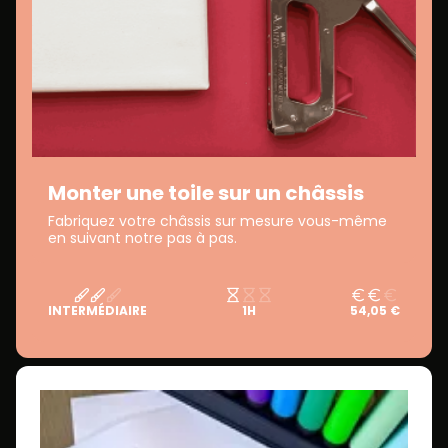
Monter une toile sur un châssis
Fabriquez votre châssis sur mesure vous-même
en suivant notre pas à pas.
INTERMÉDIAIRE
1H
54,05 €