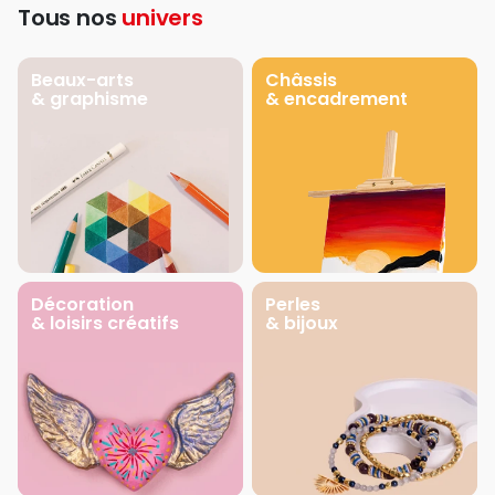
Tous nos
univers
Beaux-arts
Châssis
& graphisme
& encadrement
Décoration
Perles
& loisirs créatifs
& bijoux