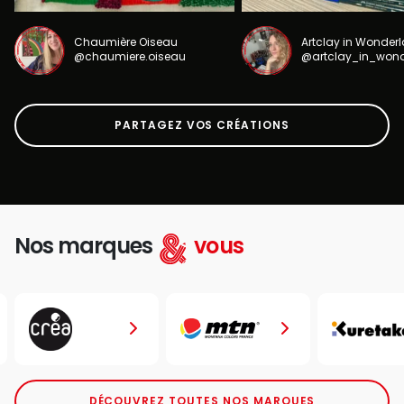
Chaumière Oiseau
Artclay in Wonder
@chaumiere.oiseau
@artclay_in_won
PARTAGEZ VOS CRÉATIONS
Nos marques
vous
DÉCOUVREZ TOUTES NOS MARQUES