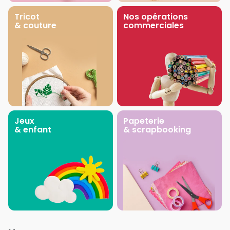
Tricot
Nos opérations
& couture
commerciales
Jeux
Papeterie
& enfant
& scrapbooking