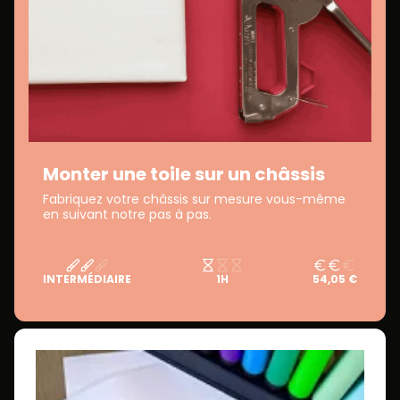
Monter une toile sur un châssis
Fabriquez votre châssis sur mesure vous-même
en suivant notre pas à pas.
INTERMÉDIAIRE
1H
54,05 €