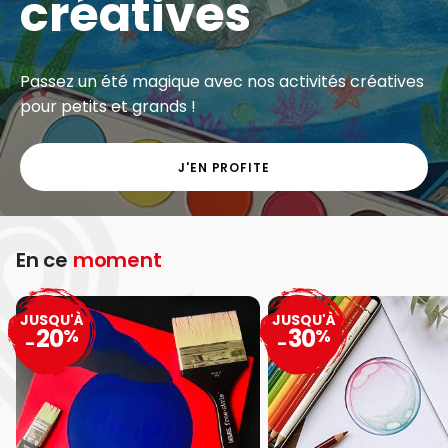
créatives
Passez un été magique avec nos activités créatives
pour petits et grands !
J'EN PROFITE
En ce
moment
JUSQU'À
JUSQU'À
20
30
%
%
-
-