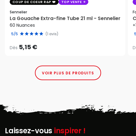
COUP DE COEUR R&P
TOP VENTE
Sennelier
F
La Gouache Extra-fine Tube 21 ml - Sennelier
C
60 Nuances
+
5/5
(1 avis)
5,15 €
Dès
D
VOIR PLUS DE PRODUITS
Laissez-vous
inspirer !