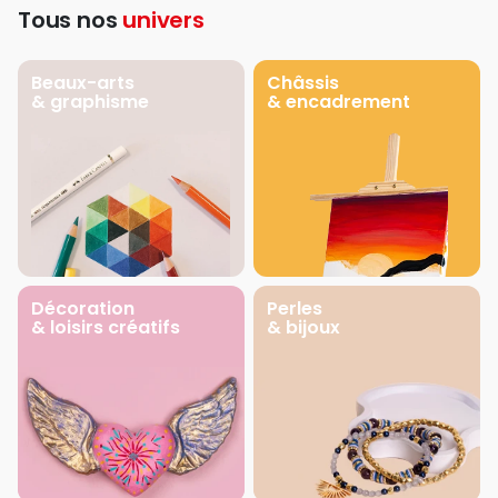
Tous nos
univers
Beaux-arts
Châssis
& graphisme
& encadrement
Décoration
Perles
& loisirs créatifs
& bijoux