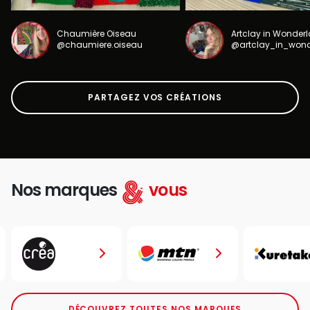
Chaumière Oiseau
Artclay in Wonder
@chaumiere.oiseau
@artclay_in_won
PARTAGEZ VOS CRÉATIONS
Nos marques
vous
DÉCOUVREZ TOUTES NOS MARQUES