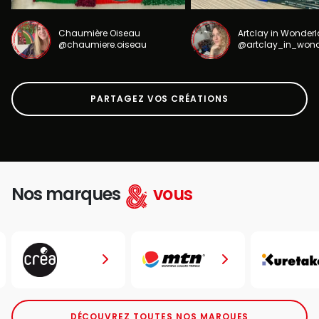
Chaumière Oiseau
Artclay in Wonder
@chaumiere.oiseau
@artclay_in_won
PARTAGEZ VOS CRÉATIONS
Nos marques
vous
DÉCOUVREZ TOUTES NOS MARQUES