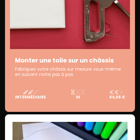
Monter une toile sur un châssis
Fabriquez votre châssis sur mesure vous-même
en suivant notre pas à pas.
INTERMÉDIAIRE
1H
54,05 €