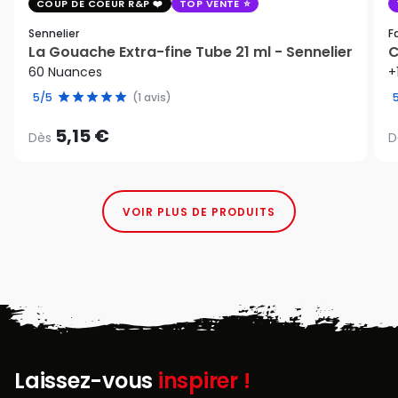
COUP DE COEUR R&P
TOP VENTE
Sennelier
F
La Gouache Extra-fine Tube 21 ml - Sennelier
C
60 Nuances
+
5/5
(1 avis)
5,15 €
Dès
D
VOIR PLUS DE PRODUITS
Laissez-vous
inspirer !