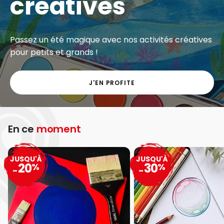
créatives
Passez un été magique avec nos activités créatives
pour petits et grands !
J'EN PROFITE
En ce
moment
JUSQU'À
JUSQU'À
20
30
%
%
-
-