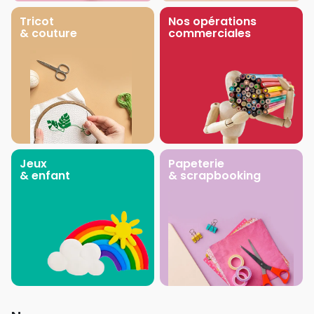
Tricot
Nos opérations
& couture
commerciales
Jeux
Papeterie
& enfant
& scrapbooking