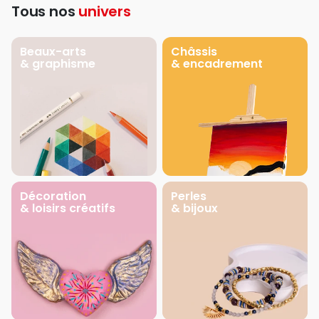
Tous nos
univers
Beaux-arts
Châssis
& graphisme
& encadrement
Décoration
Perles
& loisirs créatifs
& bijoux