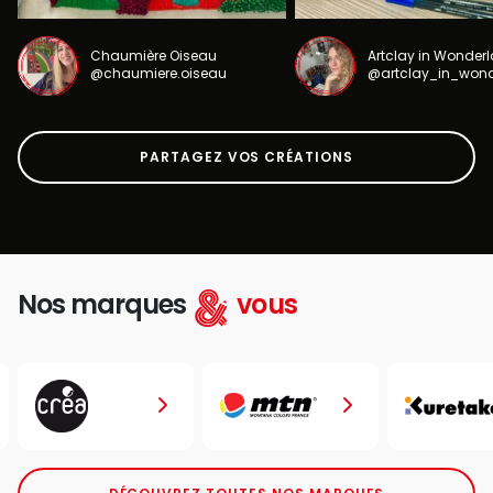
Chaumière Oiseau
Artclay in Wonder
@chaumiere.oiseau
@artclay_in_won
PARTAGEZ VOS CRÉATIONS
Nos marques
vous