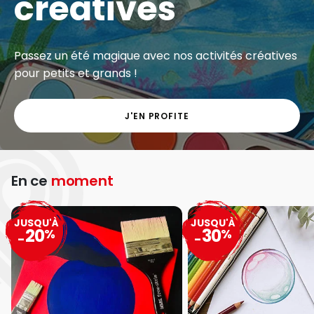
créatives
Passez un été magique avec nos activités créatives
pour petits et grands !
J'EN PROFITE
En ce
moment
JUSQU'À
JUSQU'À
20
30
%
%
-
-