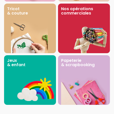
Tricot
Nos opérations
& couture
commerciales
Jeux
Papeterie
& enfant
& scrapbooking