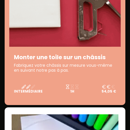
Monter une toile sur un châssis
Fabriquez votre châssis sur mesure vous-même
en suivant notre pas à pas.
INTERMÉDIAIRE
1H
54,05 €