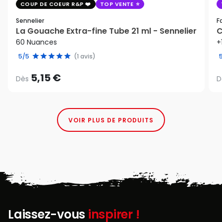
COUP DE COEUR R&P
TOP VENTE
Sennelier
F
La Gouache Extra-fine Tube 21 ml - Sennelier
C
60 Nuances
+
5/5
(1 avis)
5,15 €
Dès
D
VOIR PLUS DE PRODUITS
Laissez-vous
inspirer !