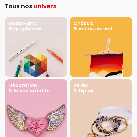
Tous nos
univers
Beaux-arts
Châssis
& graphisme
& encadrement
Décoration
Perles
& loisirs créatifs
& bijoux