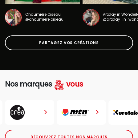
Chaumière Oiseau
Artclay in Wonder
@chaumiere.oiseau
@artclay_in_won
PARTAGEZ VOS CRÉATIONS
Nos marques
vous
DÉCOUVREZ TOUTES NOS MARQUES