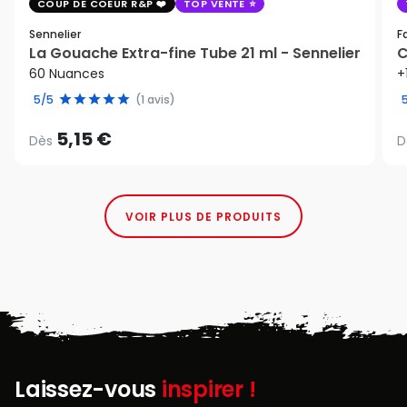
COUP DE COEUR R&P
TOP VENTE
Sennelier
F
La Gouache Extra-fine Tube 21 ml - Sennelier
C
60 Nuances
+
5/5
(1 avis)
5,15 €
Dès
D
VOIR PLUS DE PRODUITS
Laissez-vous
inspirer !