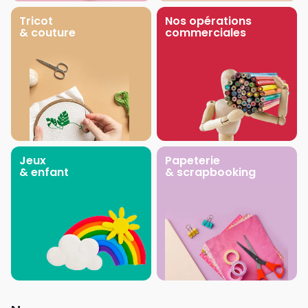
Tricot
Nos opérations
& couture
commerciales
Jeux
Papeterie
& enfant
& scrapbooking