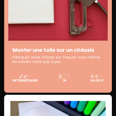
Monter une toile sur un châssis
Fabriquez votre châssis sur mesure vous-même
en suivant notre pas à pas.
INTERMÉDIAIRE
1H
54,05 €