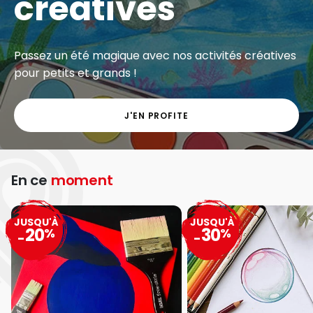
créatives
Passez un été magique avec nos activités créatives
pour petits et grands !
J'EN PROFITE
En ce
moment
JUSQU'À
JUSQU'À
20
30
%
%
-
-