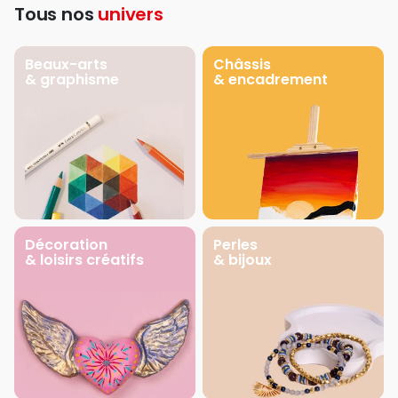
Tous nos
univers
Beaux-arts
Châssis
& graphisme
& encadrement
Décoration
Perles
& loisirs créatifs
& bijoux