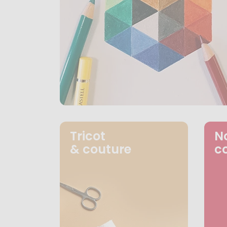
Tricot
N
& couture
c