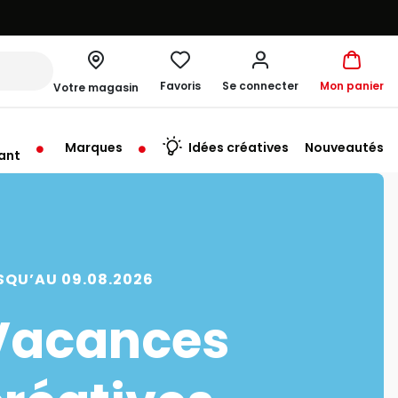
Favoris
Se connecter
Mon panier
Votre magasin
Marques
Idées créatives
Nouveautés
ant
me à 19:30
SQU’AU 09.08.2026
Vacances