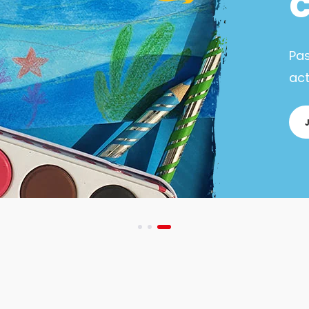
Pa
act