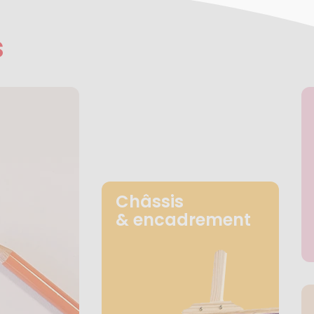
s
Châssis
& encadrement