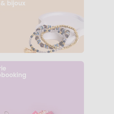
& bijoux
ie
pbooking