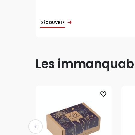
DÉCOUVRIR
Les immanquable
favorite_border