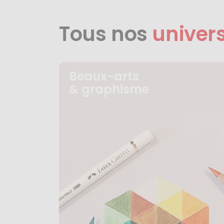
Tous nos
univer
Beaux-arts
& graphisme