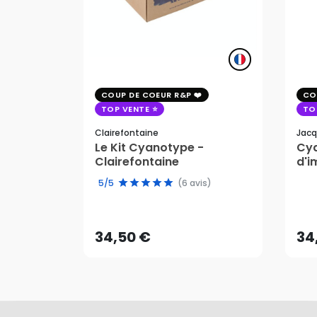
COUP DE COEUR R&P
CO
TOP VENTE
TO
Clairefontaine
Jacq
Le Kit Cyanotype -
Cya
Clairefontaine
d'i
pho
5/5
(6 avis)
34,50 €
34
AJOUTER AU PANIER
34,50 €
34