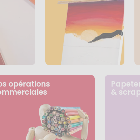
os opérations
Papeter
ommerciales
& scra