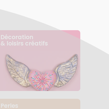
Décoration
& loisirs créatifs
Perles