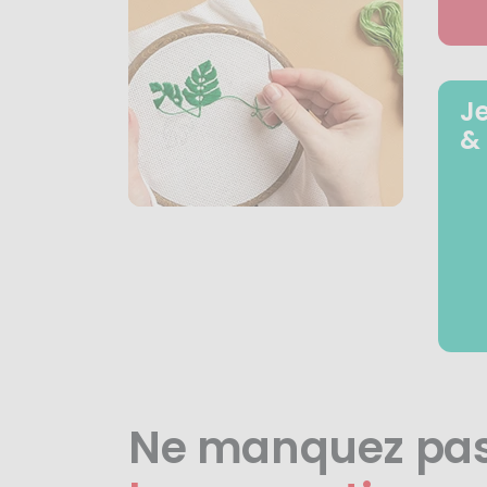
J
&
Ne manquez pa