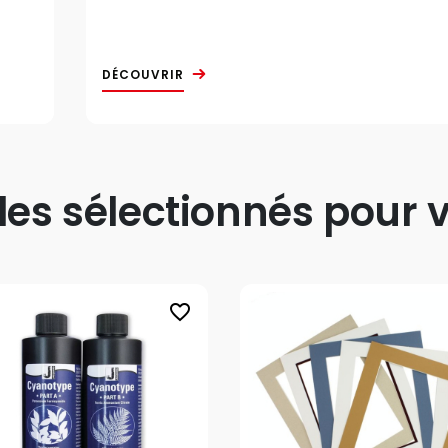
DÉCOUVRIR
s sélectionnés pour v
favorite_border