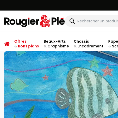
Rougier & Plé
Offres
Beaux-Arts
Châssis
Pape
&
Bons plans
&
Graphisme
&
Encadrement
&
Sc