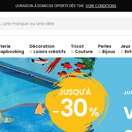
LIVRAISON À DOMICILE OFFERTE DÈS 70€.
VOIR CONDITIONS
terie
Décoration
Tricot
Perles
Jeux
rapbooking
&
Loisirs créatifs
&
Couture
&
Bijoux
&
Enf
Fer
JUSQU'À
JU
30
-
%