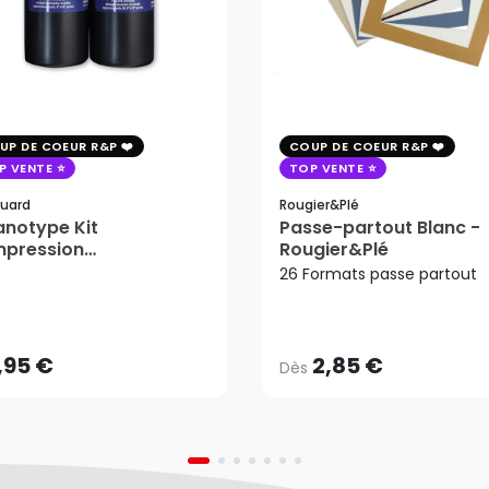
UP DE COEUR R&P
COUP DE COEUR R&P
P VENTE
TOP VENTE
uard
Rougier&plé
notype Kit
Passe-partout Blanc -
mpression
Rougier&Plé
tosensible - Jacquard
26 Formats passe partout
2,85 €
Dès
,95 €
AJOUTER AU PANIER
,95 €
2,85 €
Dès