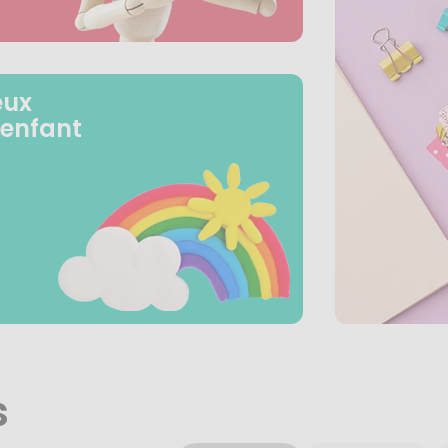
eux
 enfant
s