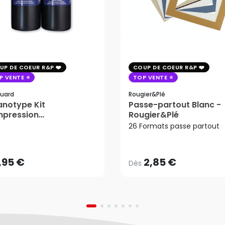
UP DE COEUR R&P
COUP DE COEUR R&P
P VENTE
TOP VENTE
uard
Rougier&plé
notype Kit
Passe-partout Blanc -
mpression
Rougier&Plé
2,85 €
tosensible - Jacquard
26 Formats passe partout
Dès
,95 €
AJOUTER AU PANIER
,95 €
2,85 €
Dès