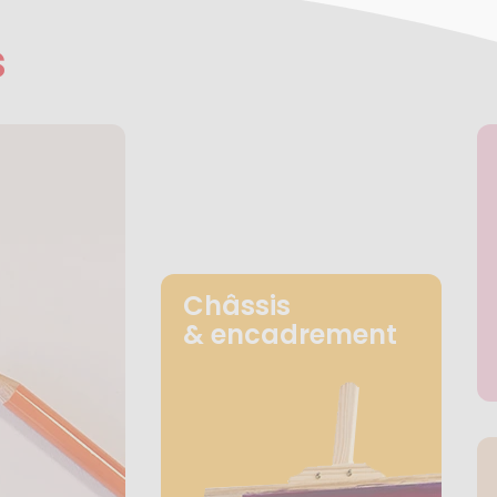
s
Châssis
& encadrement