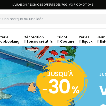
LIVRAISON À DOMICILE OFFERTE DÈS 70€.
VOIR CONDITIONS
terie
Décoration
Tricot
Perles
Jeux
rapbooking
&
Loisirs créatifs
&
Couture
&
Bijoux
&
Enf
ouve
JUSQU'À
JU
30
-
%