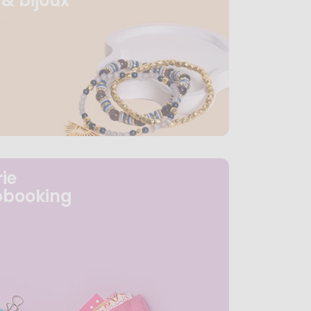
& bijoux
ie
pbooking