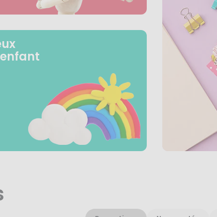
eux
 enfant
s