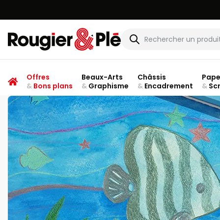
Rougier & Plé
Offres
Beaux-Arts
Châssis
Pape
&
Bons plans
&
Graphisme
&
Encadrement
&
Sc