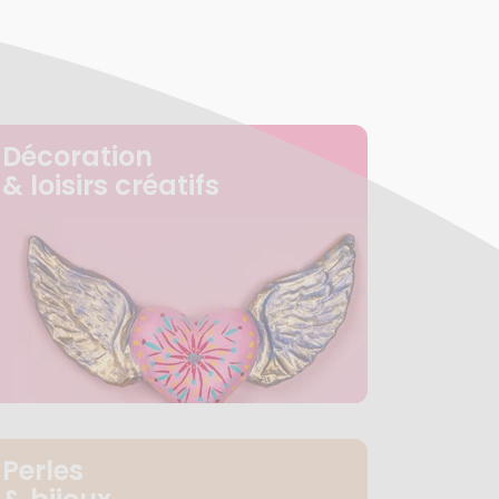
Décoration
& loisirs créatifs
Perles