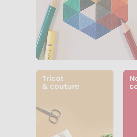
Tricot
N
& couture
c