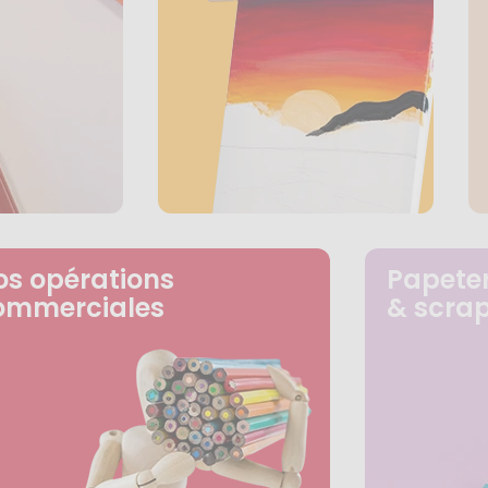
os opérations
Papeter
ommerciales
& scra