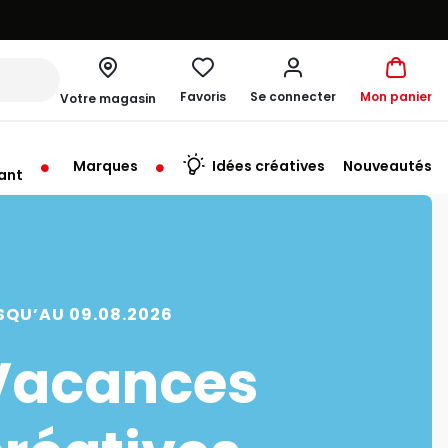
Favoris
Se connecter
Mon panier
Votre magasin
Marques
Idées créatives
Nouveautés
ant
rt à 10:00
SQU’AU 09.08.2026
Vacances