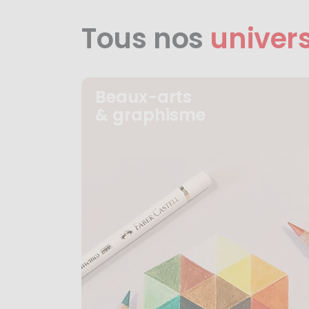
Tous nos
univer
Beaux-arts
& graphisme