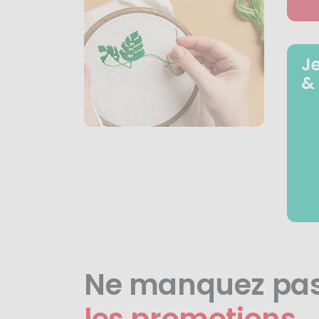
J
&
Ne manquez pa