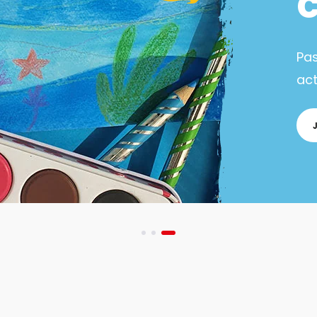
Pa
act