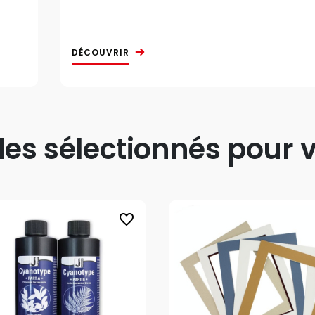
DÉCOUVRIR
s sélectionnés pour v
favorite_border