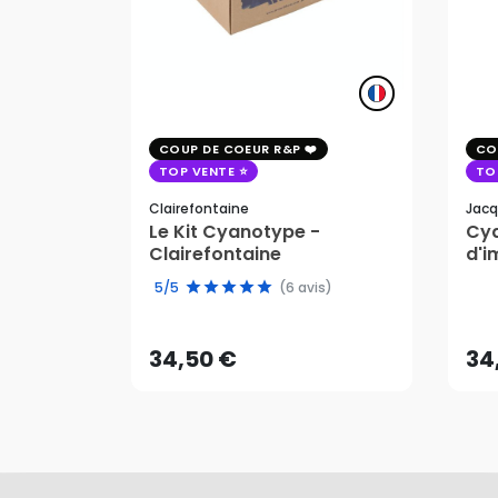
COUP DE COEUR R&P
CO
TOP VENTE
TO
Clairefontaine
Jacq
Le Kit Cyanotype -
Cya
Clairefontaine
d'i
pho
34,50 €
34
5/5
(6 avis)
AJOUTER AU PANIER
34,50 €
34