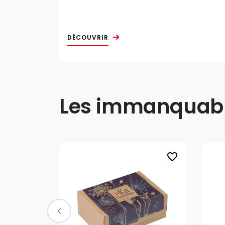
DÉCOUVRIR
Les immanquable
favorite_border