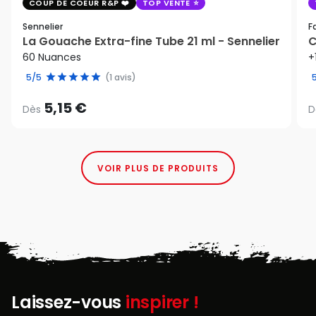
COUP DE COEUR R&P
TOP VENTE
Sennelier
F
La Gouache Extra-fine Tube 21 ml - Sennelier
C
60 Nuances
+
5/5
(1 avis)
5,15 €
Dès
D
VOIR PLUS DE PRODUITS
Laissez-vous
inspirer !