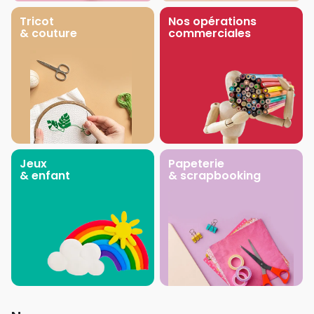
Tricot
Nos opérations
& couture
commerciales
Jeux
Papeterie
& enfant
& scrapbooking