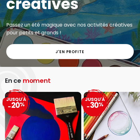
créatives
Passez un été magique avec nos activités créatives
pour petits et grands !
J'EN PROFITE
En ce
moment
JUSQU'À
JUSQU'À
20
30
%
%
-
-