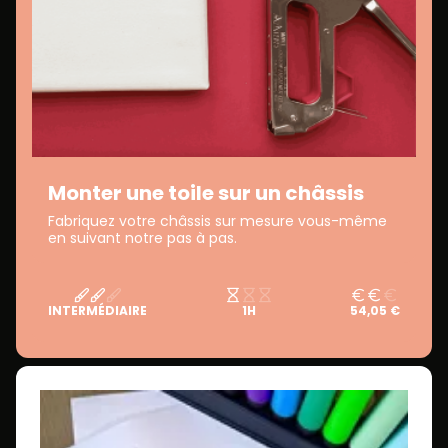
Monter une toile sur un châssis
Fabriquez votre châssis sur mesure vous-même
en suivant notre pas à pas.
INTERMÉDIAIRE
1H
54,05 €