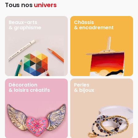
Tous nos
univers
Beaux-arts
Châssis
& graphisme
& encadrement
Décoration
Perles
& loisirs créatifs
& bijoux