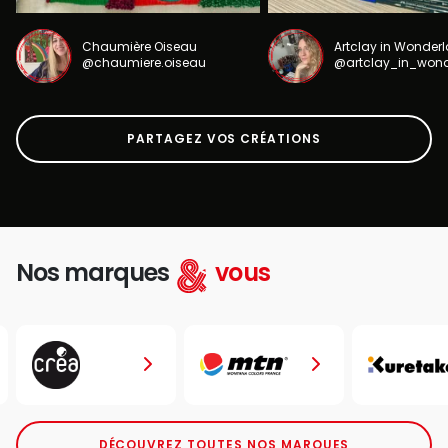
Chaumière Oiseau
Artclay in Wonder
@chaumiere.oiseau
@artclay_in_won
PARTAGEZ VOS CRÉATIONS
Nos marques
vous
DÉCOUVREZ TOUTES NOS MARQUES