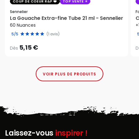
COUP DE COEUR R&P
TOP VENTE
Sennelier
F
La Gouache Extra-fine Tube 21 ml - Sennelier
C
60 Nuances
+
5/5
(1 avis)
5,15 €
Dès
D
VOIR PLUS DE PRODUITS
Laissez-vous
inspirer !