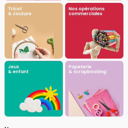
Tricot
Nos opérations
& couture
commerciales
Jeux
Papeterie
& enfant
& scrapbooking