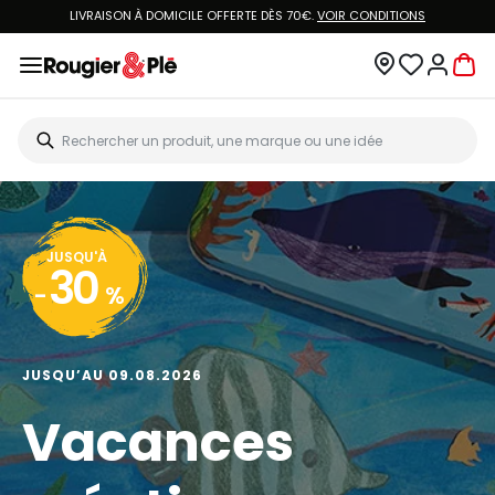
VOUS ÊTES CLIENT ROUGIER&PLÉ ? CRÉEZ UN NOUVEAU MOT DE PASSE ET ACCÉDEZ
À
VOTRE COMPTE.
JUSQU'À
20
-
%
JUSQU’AU 13.08.2026
Big Art