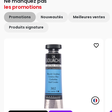
Ne manquez pas
les
promotions
Promotions
Nouveautés
Meilleures ventes
Produits signature
favorite_border