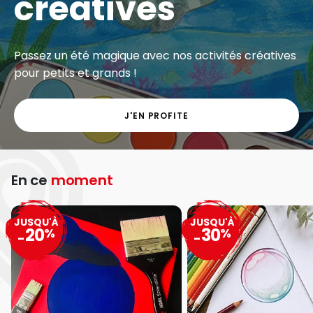
Exclu web - Gros volumes à petits prix sur une
grande sélection de matériel artistique.
J'EN PROFITE
En ce
moment
JUSQU'À
JUSQU'À
20
30
%
%
-
-