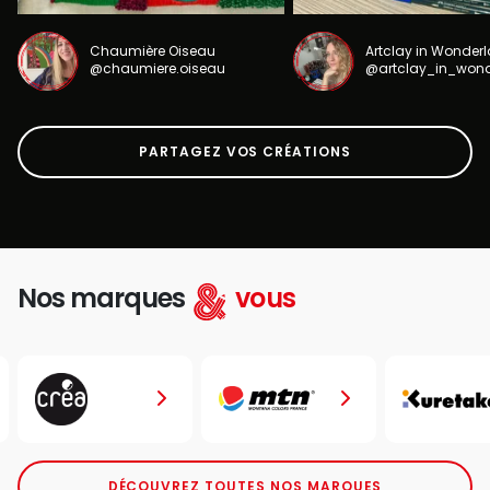
Chaumière Oiseau
Artclay in Wonder
@chaumiere.oiseau
@artclay_in_won
PARTAGEZ VOS CRÉATIONS
Nos marques
vous
DÉCOUVREZ TOUTES NOS MARQUES