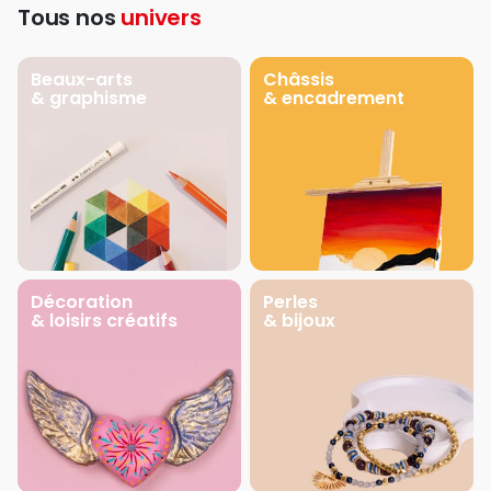
Tous nos
univers
Beaux-arts
Châssis
& graphisme
& encadrement
Décoration
Perles
& loisirs créatifs
& bijoux