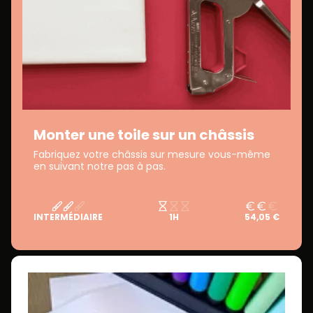
Monter une toile sur un châssis
Fabriquez votre châssis sur mesure vous-même
en suivant notre pas à pas.
INTERMÉDIAIRE
1H
54,05 €