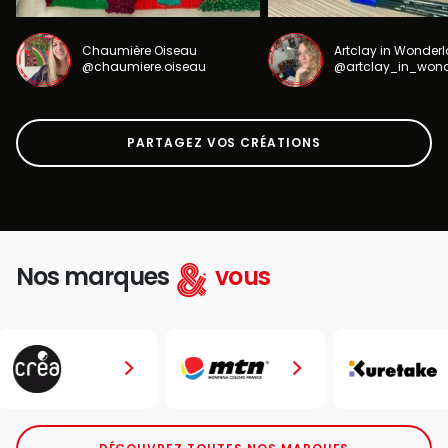
Chaumière Oiseau
Artclay in Wonder
@chaumiere.oiseau
@artclay_in_won
PARTAGEZ VOS CRÉATIONS
Nos marques
vous