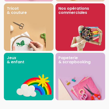
Tricot
Nos opérations
& couture
commerciales
Jeux
Papeterie
& enfant
& scrapbooking