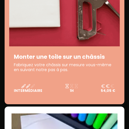
Monter une toile sur un châssis
Fabriquez votre châssis sur mesure vous-même
en suivant notre pas à pas.
INTERMÉDIAIRE
1H
54,05 €