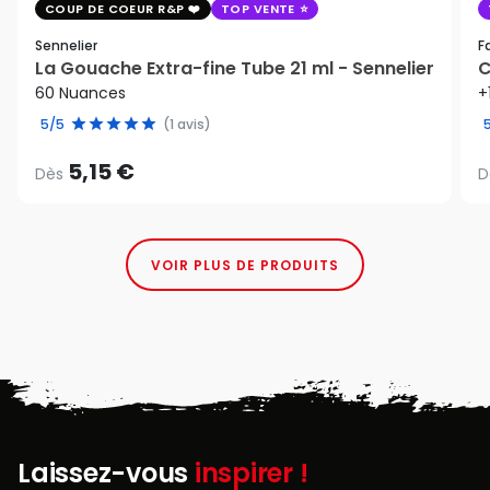
COUP DE COEUR R&P
TOP VENTE
Sennelier
F
La Gouache Extra-fine Tube 21 ml - Sennelier
C
60 Nuances
+
5/5
(1 avis)
5,15 €
Dès
D
VOIR PLUS DE PRODUITS
Laissez-vous
inspirer !