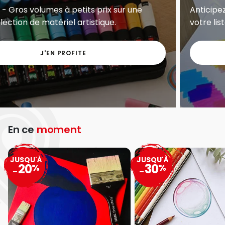
Exclu web - Gros volumes à petits prix sur une
grande sélection de matériel artistique.
J'EN PROFITE
En ce
moment
JUSQU'À
JUSQU'À
20
30
%
%
-
-