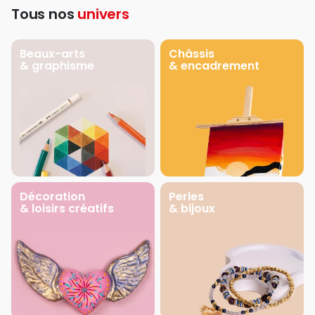
Tous nos
univers
Beaux-arts
Châssis
& graphisme
& encadrement
Décoration
Perles
& loisirs créatifs
& bijoux