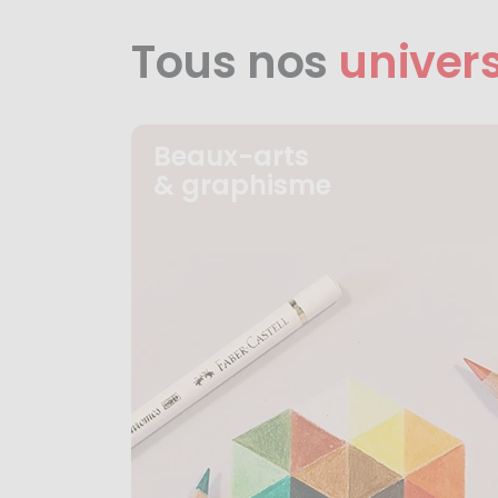
Tous nos
univer
Beaux-arts
& graphisme