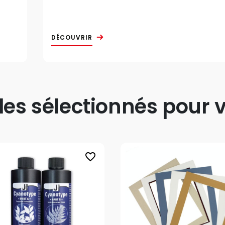
DÉCOUVRIR
s sélectionnés pour v
favorite_border