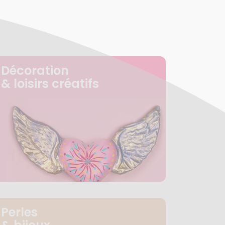
Décoration
& loisirs créatifs
Perles