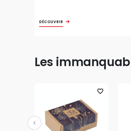
DÉCOUVRIR
Les immanquable
favorite_border