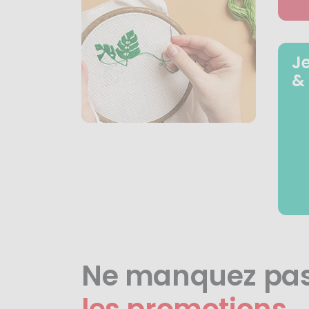
J
&
Ne manquez pa