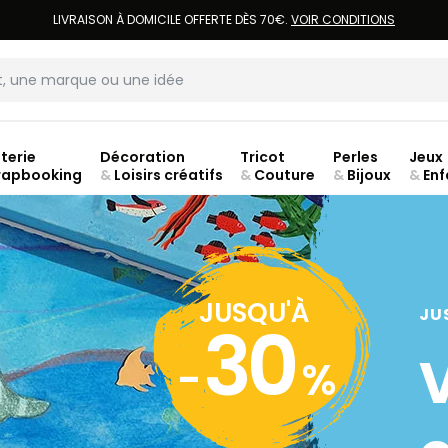
LIVRAISON À DOMICILE OFFERTE DÈS 70€.
VOIR CONDITIONS
terie
Décoration
Tricot
Perles
Jeux
rapbooking
&
Loisirs créatifs
&
Couture
&
Bijoux
&
Enf
ouve
JUSQU'À
JU
30
-
%