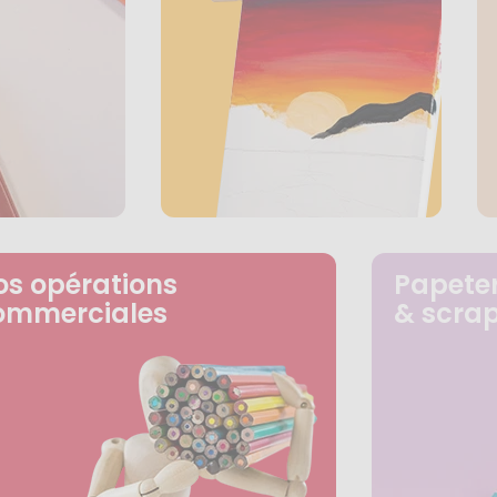
os opérations
Papeter
ommerciales
& scra