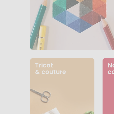
Tricot
N
& couture
c