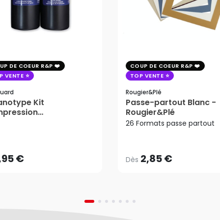
UP DE COEUR R&P
COUP DE COEUR R&P
P VENTE
TOP VENTE
uard
Rougier&plé
notype Kit
Passe-partout Blanc -
mpression
Rougier&Plé
2,85 €
tosensible - Jacquard
26 Formats passe partout
Dès
,95 €
AJOUTER AU PANIER
,95 €
2,85 €
Dès