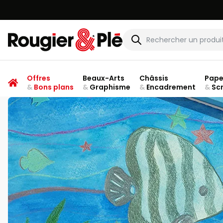
Rougier & Plé
Offres
Beaux-Arts
Châssis
Pape
&
Bons plans
&
Graphisme
&
Encadrement
&
Sc