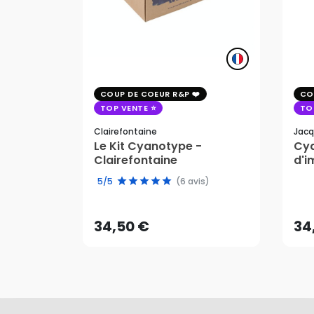
COUP DE COEUR R&P
CO
TOP VENTE
TO
Clairefontaine
Jacq
Le Kit Cyanotype -
Cya
Clairefontaine
d'i
pho
34,50 €
34
5/5
(6 avis)
AJOUTER AU PANIER
34,50 €
34