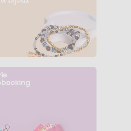
& bijoux
ie
pbooking