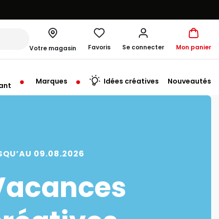
Favoris
Se connecter
Mon panier
Votre magasin
Marques
Idées créatives
Nouveautés
ant
rt à 10:00
SQU’AU 09.08.2026
Vacances