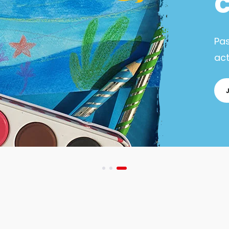
Pa
act