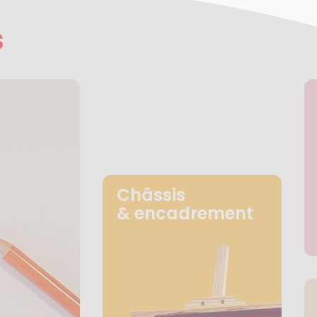
s
Châssis
& encadrement