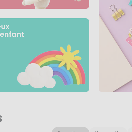
eux
 enfant
s