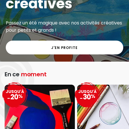
créatives
Passez un été magique avec nos activités créatives
pour petits et grands !
J'EN PROFITE
En ce
moment
JUSQU'À
JUSQU'À
20
30
%
%
-
-