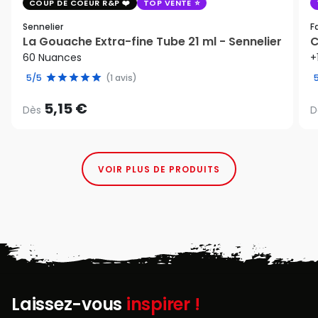
COUP DE COEUR R&P
TOP VENTE
Sennelier
F
La Gouache Extra-fine Tube 21 ml - Sennelier
C
60 Nuances
+
5/5
(1 avis)
5,15 €
Dès
D
VOIR PLUS DE PRODUITS
Laissez-vous
inspirer !