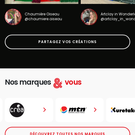
Chaumière Oiseau
Artclay in Wonder
@chaumiere.oiseau
@artclay_in_won
PARTAGEZ VOS CRÉATIONS
Nos marques
vous
DÉCOUVREZ TOUTES NOS MARQUES