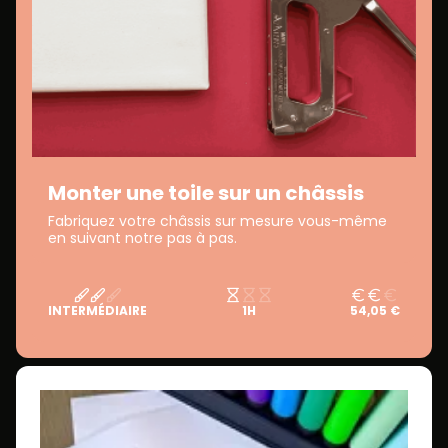
Monter une toile sur un châssis
Fabriquez votre châssis sur mesure vous-même
en suivant notre pas à pas.
INTERMÉDIAIRE
1H
54,05 €