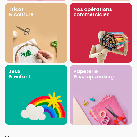
Tricot
Nos opérations
& couture
commerciales
Jeux
Papeterie
& enfant
& scrapbooking