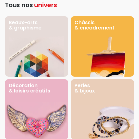
Tous nos
univers
Beaux-arts
Châssis
& graphisme
& encadrement
Décoration
Perles
& loisirs créatifs
& bijoux