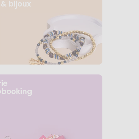
& bijoux
ie
pbooking