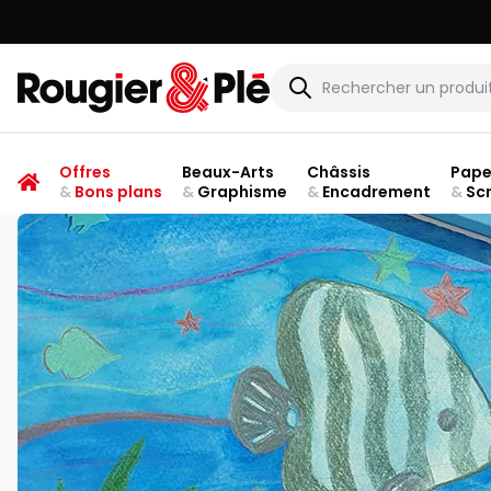
Rougier & Plé
Offres
Beaux-Arts
Châssis
Pape
&
Bons plans
&
Graphisme
&
Encadrement
&
Sc