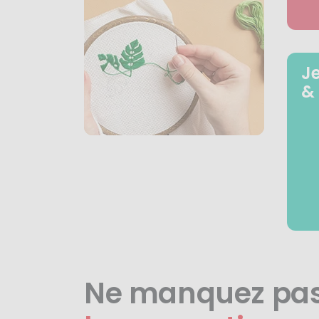
J
&
Ne manquez pa