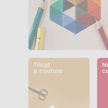
Tricot
N
& couture
c