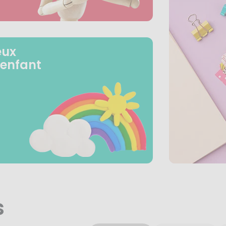
eux
 enfant
s