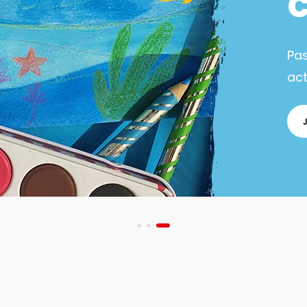
Pa
act