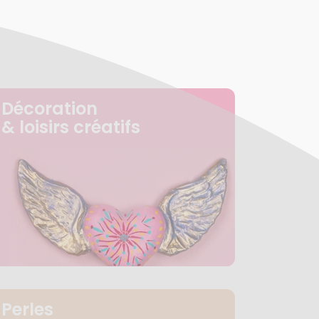
Décoration
& loisirs créatifs
Perles