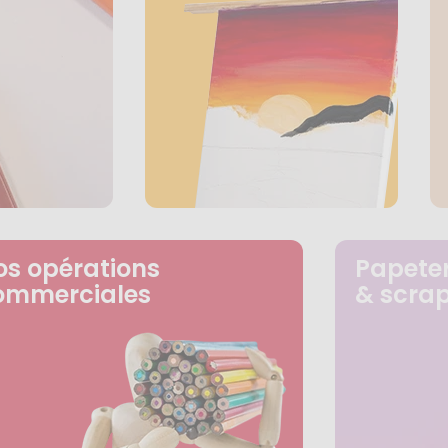
os opérations
Papeter
ommerciales
& scra