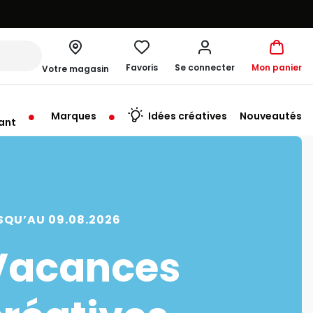
Favoris
Se connecter
Mon panier
Votre magasin
Marques
Idées créatives
Nouveautés
ant
me à 19:30
SQU’AU 09.08.2026
Vacances