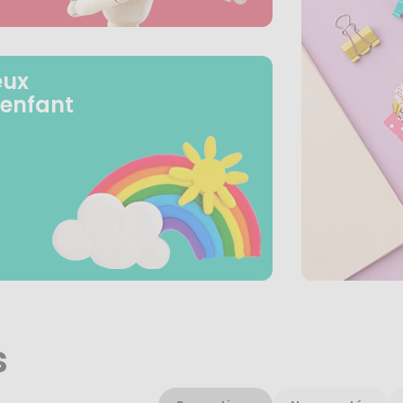
eux
 enfant
s