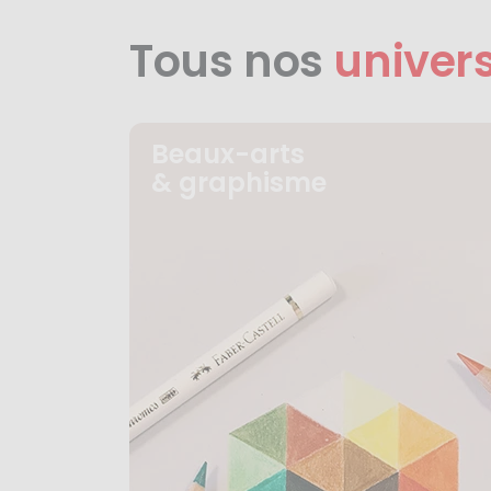
Tous nos
univer
Beaux-arts
& graphisme