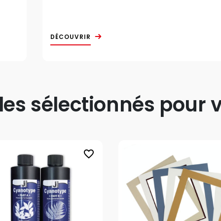
DÉCOUVRIR
s sélectionnés pour v
favorite_border