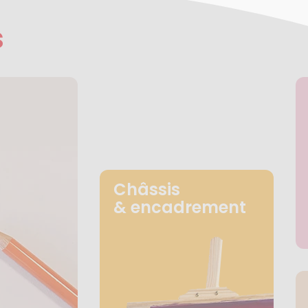
s
Châssis
& encadrement