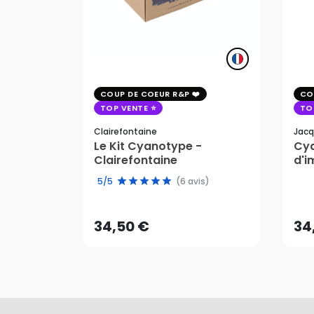
COUP DE COEUR R&P
CO
TOP VENTE
TO
Clairefontaine
Jacq
Le Kit Cyanotype -
Cya
Clairefontaine
d'i
pho
34,50 €
34
5/5
(6 avis)
AJOUTER AU PANIER
34,50 €
34