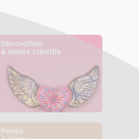
Décoration
& loisirs créatifs
Perles