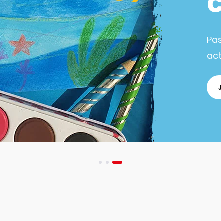
Pa
act