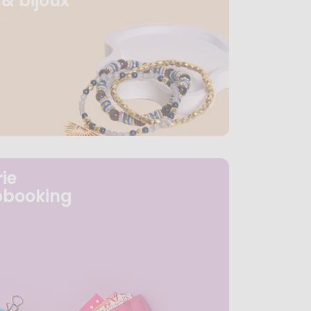
& bijoux
ie
pbooking