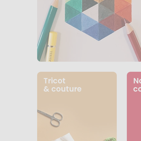
Tricot
N
& couture
c