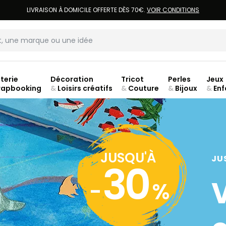
LIVRAISON À DOMICILE OFFERTE DÈS 70€.
VOIR CONDITIONS
terie
Décoration
Tricot
Perles
Jeux
rapbooking
&
Loisirs créatifs
&
Couture
&
Bijoux
&
Enf
Fer
JUSQU'À
JU
30
-
%