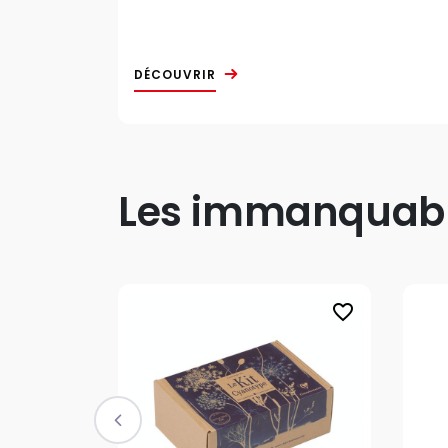
DÉCOUVRIR
Les immanquable
favorite_border