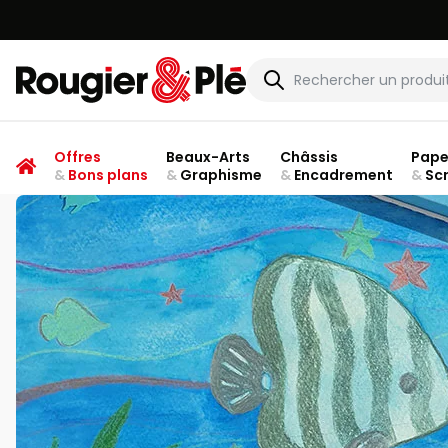
Rougier & Plé
Offres
Beaux-Arts
Châssis
Pape
&
Bons plans
&
Graphisme
&
Encadrement
&
Sc