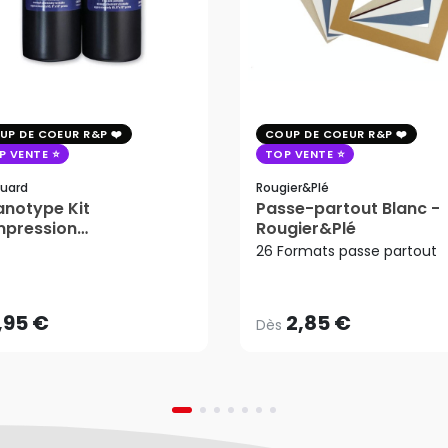
UP DE COEUR R&P
COUP DE COEUR R&P
P VENTE
TOP VENTE
uard
Rougier&plé
notype Kit
Passe-partout Blanc -
mpression
Rougier&Plé
2,85 €
tosensible - Jacquard
26 Formats passe partout
Dès
,95 €
AJOUTER AU PANIER
,95 €
2,85 €
Dès