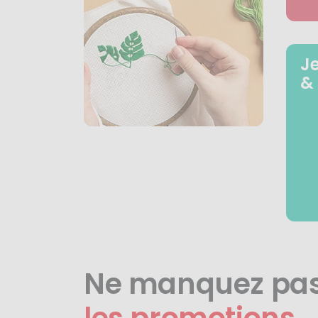
J
&
Ne manquez pa