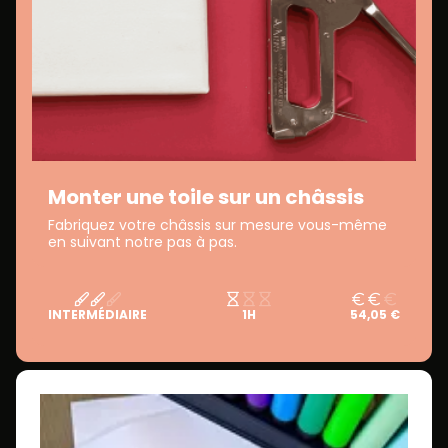
Monter une toile sur un châssis
Fabriquez votre châssis sur mesure vous-même
en suivant notre pas à pas.
INTERMÉDIAIRE
1H
54,05 €