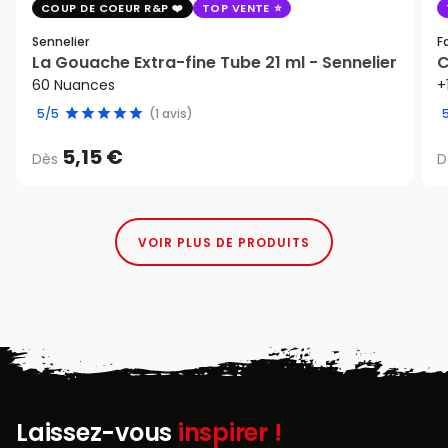
COUP DE COEUR R&P
TOP VENTE
Sennelier
F
La Gouache Extra-fine Tube 21 ml - Sennelier
C
60 Nuances
+
5/5
(1 avis)
5,15 €
Dès
D
VOIR PLUS DE PRODUITS
Laissez-vous
inspirer !