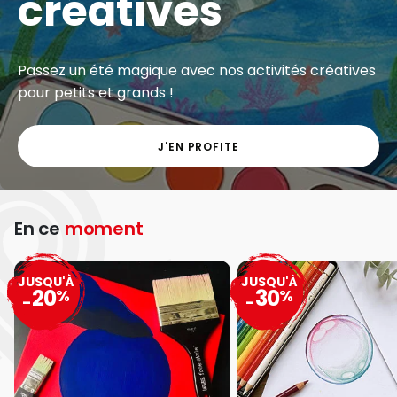
créatives
Passez un été magique avec nos activités créatives
pour petits et grands !
J'EN PROFITE
En ce
moment
JUSQU'À
JUSQU'À
20
30
%
%
-
-