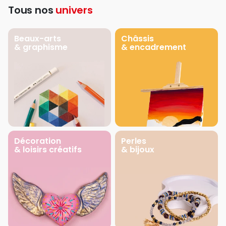
Tous nos
univers
Beaux-arts
Châssis
& graphisme
& encadrement
Décoration
Perles
& loisirs créatifs
& bijoux