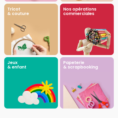
Tricot
Nos opérations
& couture
commerciales
Jeux
Papeterie
& enfant
& scrapbooking