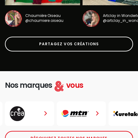
Chaumière Oiseau
Artclay in Wonder
@chaumiere.oiseau
@artclay_in_won
PARTAGEZ VOS CRÉATIONS
Nos marques
vous