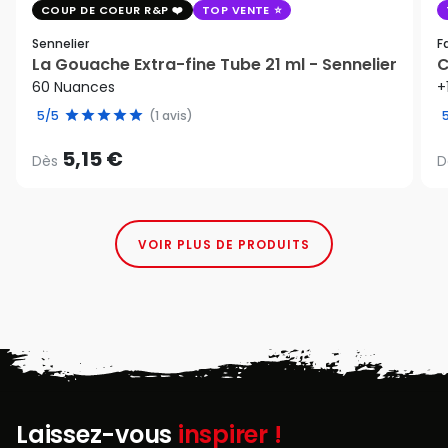
COUP DE COEUR R&P
TOP VENTE
Sennelier
F
La Gouache Extra-fine Tube 21 ml - Sennelier
C
60 Nuances
+
5/5
(1 avis)
5,15 €
Dès
D
VOIR PLUS DE PRODUITS
Laissez-vous
inspirer !