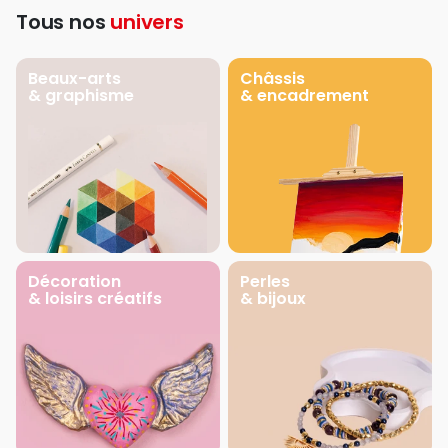
Tous nos
univers
Beaux-arts
Châssis
& graphisme
& encadrement
Décoration
Perles
& loisirs créatifs
& bijoux