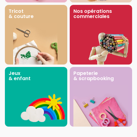
Tricot
Nos opérations
& couture
commerciales
Jeux
Papeterie
& enfant
& scrapbooking