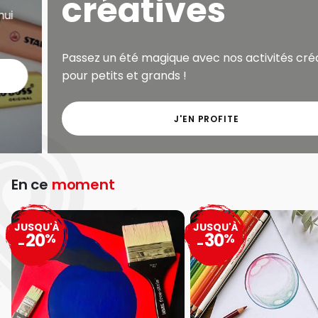
créatives
Passez un été magique avec nos activités créatives
pour petits et grands !
J'EN PROFITE
En ce
moment
JUSQU'À
JUSQU'À
20
30
%
%
-
-