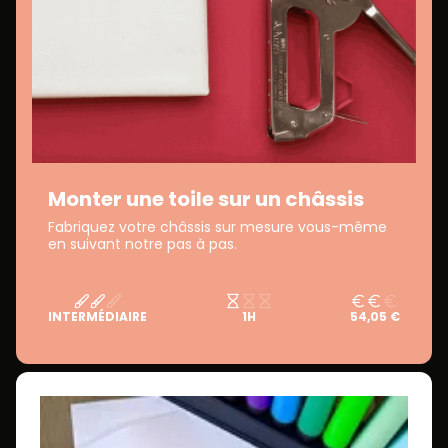
Monter une toile sur un châssis
Fabriquez votre châssis sur mesure vous-même
en suivant notre pas à pas.
INTERMÉDIAIRE
1H
54,05 €