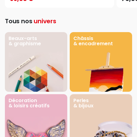
Tous nos
univers
Beaux-arts
Châssis
& graphisme
& encadrement
Décoration
Perles
& loisirs créatifs
& bijoux