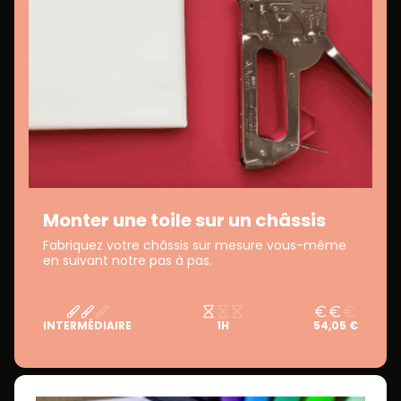
Monter une toile sur un châssis
Fabriquez votre châssis sur mesure vous-même
en suivant notre pas à pas.
INTERMÉDIAIRE
1H
54,05 €