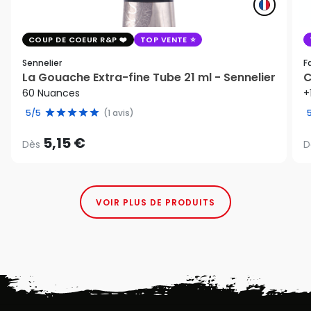
COUP DE COEUR R&P
TOP VENTE
Sennelier
F
La Gouache Extra-fine Tube 21 ml - Sennelier
C
60 Nuances
+
5/5
(1 avis)
5,15 €
Dès
D
VOIR PLUS DE PRODUITS