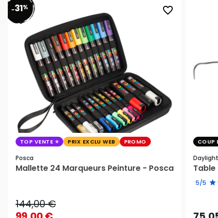
31
%
favorite_border
-
TOP VENTE
PRIX EXCLU WEB
PROMO
COUP 
Posca
Dayligh
Mallette 24 Marqueurs Peinture - Posca
Table 
5/5
144,00 €
99,00 €
75,0