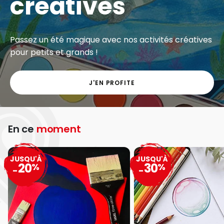
créatives
Passez un été magique avec nos activités créatives
pour petits et grands !
J'EN PROFITE
En ce
moment
JUSQU'À
JUSQU'À
20
30
%
%
-
-