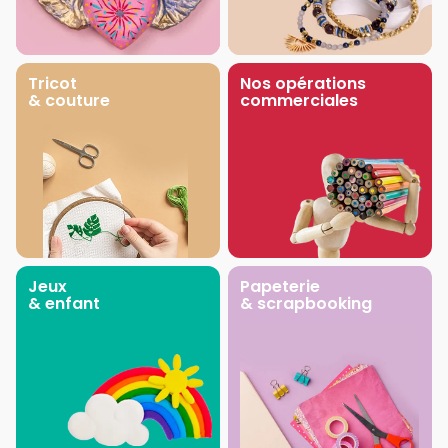
Tricot
Nos opérations
& couture
commerciales
Jeux
Papeterie
& enfant
& scrapbooking