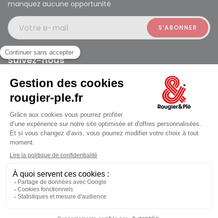
manquez aucune opportunité
Votre e-mail
Suivez-nous
Rougier et Plé 2024 Copyright
ouvert à 09:30
Mentions légales
Conditions générales des ventes
Données personnelles
Paiement sécurisé
Plan du site