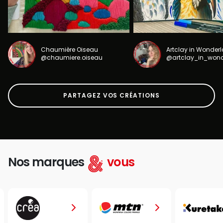
Chaumière Oiseau
Artclay in Wonder
@chaumiere.oiseau
@artclay_in_won
PARTAGEZ VOS CRÉATIONS
Nos marques
vous