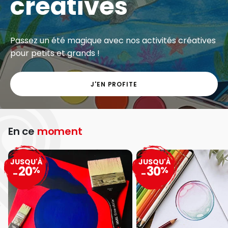
créatives
Passez un été magique avec nos activités créatives
pour petits et grands !
J'EN PROFITE
En ce
moment
JUSQU'À
JUSQU'À
20
30
%
%
-
-