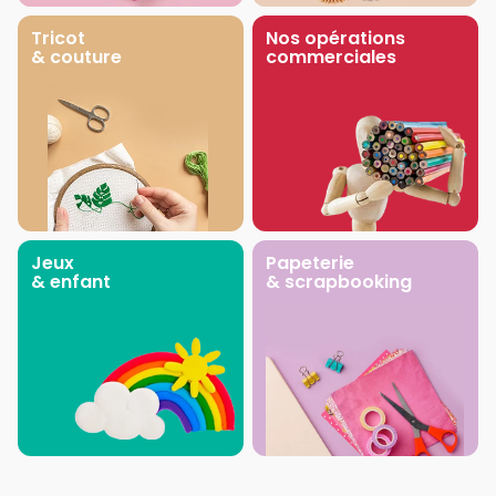
Tricot
Nos opérations
& couture
commerciales
Jeux
Papeterie
& enfant
& scrapbooking