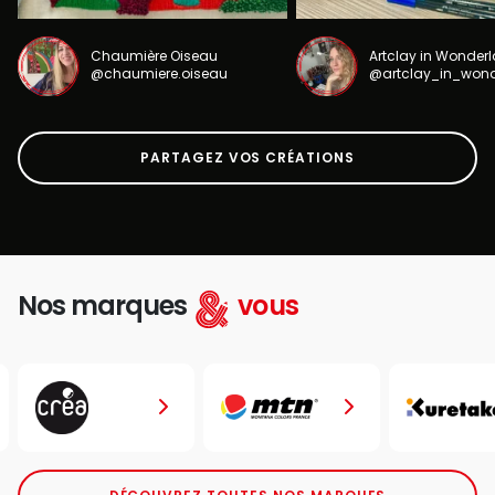
Chaumière Oiseau
Artclay in Wonder
@chaumiere.oiseau
@artclay_in_won
PARTAGEZ VOS CRÉATIONS
Nos marques
vous