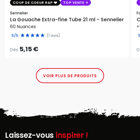
COUP DE COEUR R&P
TOP VENTE
Sennelier
F
La Gouache Extra-fine Tube 21 ml - Sennelier
C
60 Nuances
+
5/5
(1 avis)
5,15 €
Dès
D
VOIR PLUS DE PRODUITS
Laissez-vous
inspirer !