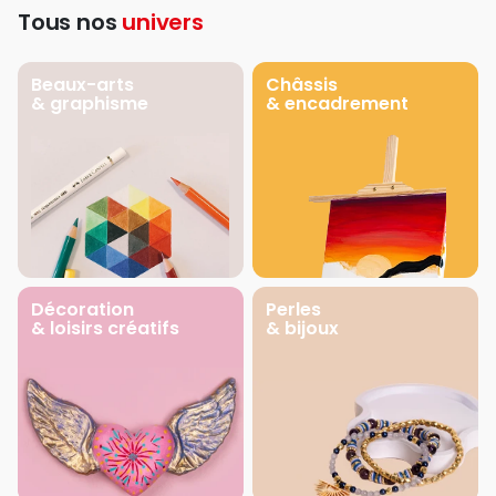
Tous nos
univers
Beaux-arts
Châssis
& graphisme
& encadrement
Décoration
Perles
& loisirs créatifs
& bijoux