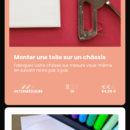
Monter une toile sur un châssis
Fabriquez votre châssis sur mesure vous-même
en suivant notre pas à pas.
INTERMÉDIAIRE
1H
54,05 €