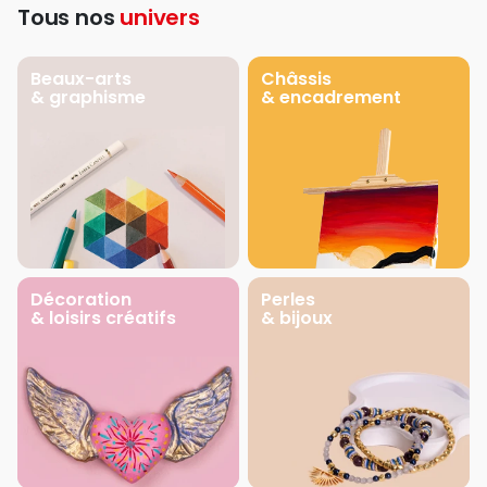
Tous nos
univers
Beaux-arts
Châssis
& graphisme
& encadrement
Décoration
Perles
& loisirs créatifs
& bijoux