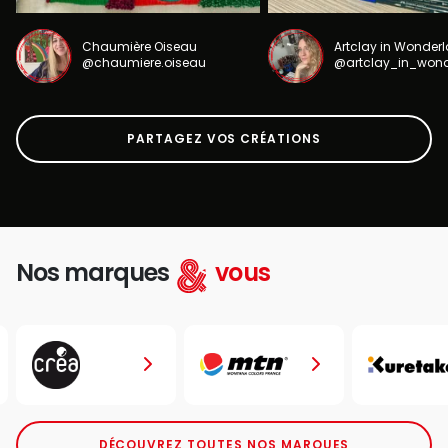
Chaumière Oiseau
Artclay in Wonder
@chaumiere.oiseau
@artclay_in_won
PARTAGEZ VOS CRÉATIONS
Nos marques
vous
DÉCOUVREZ TOUTES NOS MARQUES