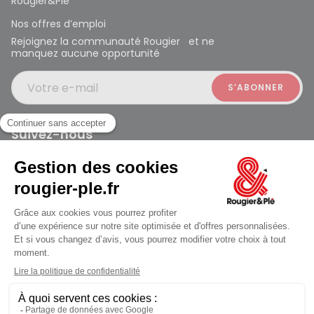
Rougier&Plé
Nos offres d’emploi
Rejoignez la communauté Rougier et ne
manquez aucune opportunité
Votre e-mail
Suivez-nous
Rougier et Plé 2024 Copyright
jusqu'au Samedi à 10:00
Mentions légales
Conditions générales des ventes