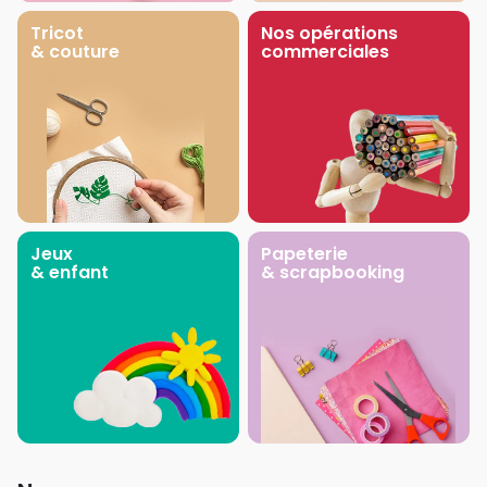
Tricot
Nos opérations
& couture
commerciales
Jeux
Papeterie
& enfant
& scrapbooking