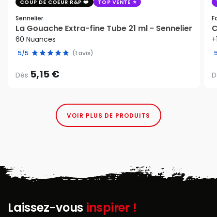
COUP DE COEUR R&P
TOP VENTE
Sennelier
F
La Gouache Extra-fine Tube 21 ml - Sennelier
C
60 Nuances
+
5/5
(1 avis)
5,15 €
Dès
D
VOIR PLUS DE PRODUITS
Laissez-vous
inspirer !