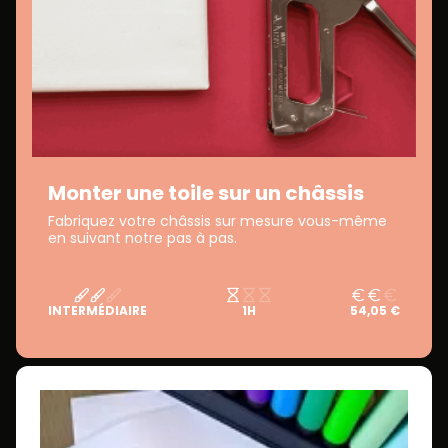
Monter une toile sur un châssis
Fabriquez votre châssis sur mesure vous-même
en suivant notre pas à pas.
INTERMÉDIAIRE
1H
54,05 €