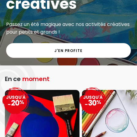
créatives
Passez un été magique avec nos activités créatives
pour petits et grands !
J'EN PROFITE
En ce
moment
JUSQU'À
JUSQU'À
20
30
%
%
-
-