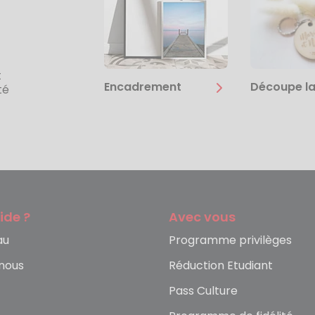
t
Encadrement
Découpe la
té
ide ?
Avec vous
au
Programme privilèges
nous
Réduction Etudiant
Pass Culture