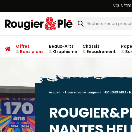
Offres
Beaux-Arts
Châssis
Pape
&
Bons plans
&
Graphisme
&
Encadrement
&
Sc
Accueil
Trouver votre magasin
ROUGIER&PLE - N
ROUGIER&PL
NANTES HEL