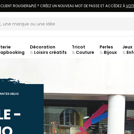
LIVRAISON À DOMICILE OFFERTE DÈS 70€.
VOIR CONDITIONS
terie
Décoration
Tricot
Perles
Jeux
rapbooking
&
Loisirs créatifs
&
Couture
&
Bijoux
&
Enf
jusq
ANTES HELIO
E -
IO