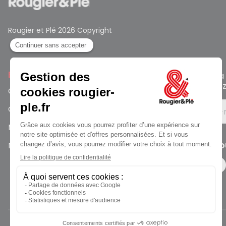
Rougier et Plé 2026 Copyright
En savoir plus
Rejoignez 
ne manquez
Candidature spontanée
Qui sommes-nous ?
Votre e-
Marque employeur Rougier&Plé
Suivez-no
Nos offres d’emploi