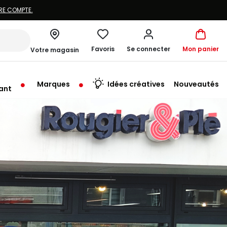
Favoris
Se connecter
Mon panier
Votre magasin
Marques
Idées créatives
Nouveautés
ant
u'au Vendredi à 09:30